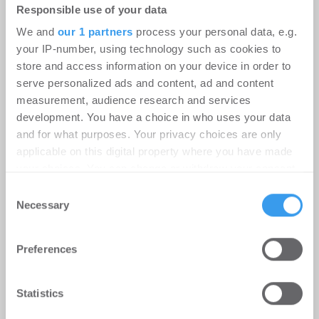
und immer leistungsfähigere IT-Systeme treiben
Responsible use of your data
den ...
We and
our 1 partners
process your personal data, e.g.
your IP-number, using technology such as cookies to
store and access information on your device in order to
Ingeborg-Warschke-Nachwuchspreis
serve personalized ads and content, ad and content
measurement, audience research and services
2026 – Bewerbung bis 2. August
development. You have a choice in who uses your data
möglich – Bundesbauministerin
and for what purposes. Your privacy choices are only
Verena Hubertz abermals
applicable on this digital property where you have made
Schirmherrin
your choices. You can change or withdraw your consent
any time from the Cookie Declaration or by clicking on
Consent
-
08.07.2026
the Privacy trigger icon.
Necessary
Selection
Login für den ganzen Artikel Wenn noch nicht
registriert, erstellen Sie sich jetzt Ihren
Find out more about how your personal data is processed
kostenlosen Account, um auf die neusten ...
Preferences
and set your preferences in the
details section
.
We use cookies to personalise content and ads, to
Statistics
provide social media features and to analyse our traffic.