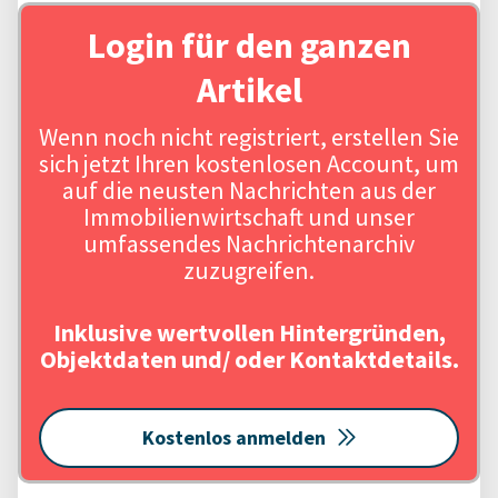
Login für den ganzen
Artikel
Wenn noch nicht registriert, erstellen Sie
sich jetzt Ihren kostenlosen Account, um
auf die neusten Nachrichten aus der
Immobilienwirtschaft und unser
umfassendes Nachrichtenarchiv
zuzugreifen.
Inklusive wertvollen Hintergründen,
Objektdaten und/ oder Kontaktdetails.
Kostenlos anmelden