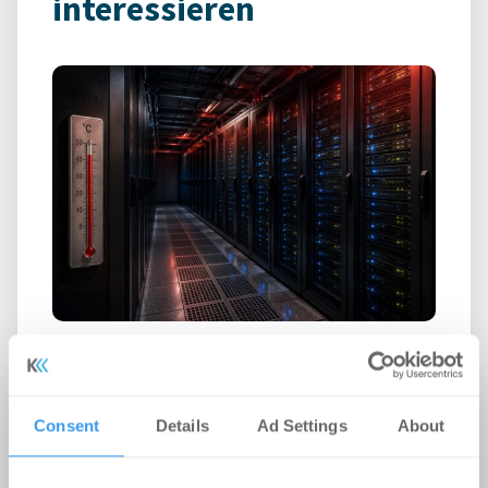
interessieren
Rekordhitze setzt Rechenzentren
unter Druck
-
31.07.2026
Consent
Details
Ad Settings
About
Anhaltende Hitze wird zum Risiko für
Rechenzentren: Steigende Außentemperaturen