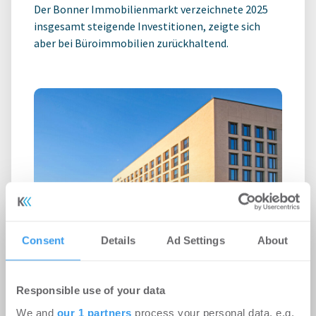
Der Bonner Immobilienmarkt verzeichnete 2025
insgesamt steigende Investitionen, zeigte sich
aber bei Büroimmobilien zurückhaltend.
Consent
Details
Ad Settings
About
Immobilien-Investmentmarkt Köln
Responsible use of your data
2025: Der Markt hat sich etwas
We and
our 1 partners
process your personal data, e.g.