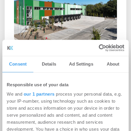
OMNIDOCKS und PRODAC stellen
RUHR Logistikpark fertig
Consent
Details
Ad Settings
About
Logistik | Projekte
-
06.08.2026
Login für den ganzen Artikel Wenn noch nicht
Responsible use of your data
registriert, erstellen Sie sich jetzt Ihren
We and
our 1 partners
process your personal data, e.g.
kostenlosen Account, um auf die neusten ...
your IP-number, using technology such as cookies to
store and access information on your device in order to
serve personalized ads and content, ad and content
measurement, audience research and services
development. You have a choice in who uses your data