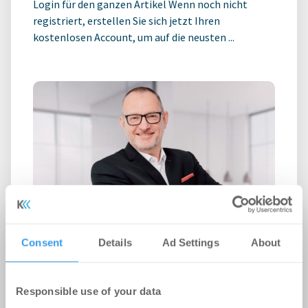
Login für den ganzen Artikel Wenn noch nicht
registriert, erstellen Sie sich jetzt Ihren
kostenlosen Account, um auf die neusten ...
Roland D. Schleider wird Head of
Consent
Details
Ad Settings
About
Business Development bei Strategis
Personalien
-
05.08.2026
Responsible use of your data
Erweiterung des Beratungsangebots für