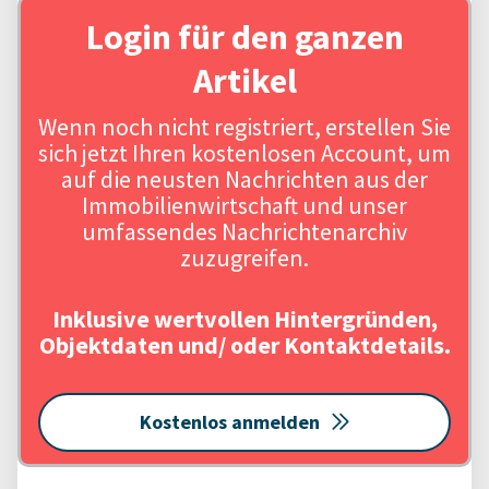
Login für den ganzen
Artikel
Wenn noch nicht registriert, erstellen Sie
sich jetzt Ihren kostenlosen Account, um
auf die neusten Nachrichten aus der
Immobilienwirtschaft und unser
umfassendes Nachrichtenarchiv
zuzugreifen.
Inklusive wertvollen Hintergründen,
Objektdaten und/ oder Kontaktdetails.
Kostenlos anmelden