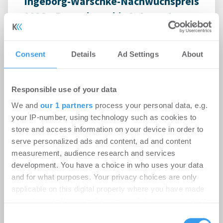
Ingeborg-Warschke-Nachwuchspreis
2026 – Bewerbung bis 2. August
möglich – Bundesbauministerin
Verena Hubertz abermals
Consent
Details
Ad Settings
About
Schirmherrin
-
08.07.2026
Responsible use of your data
Login für den ganzen Artikel Wenn noch nicht
registriert, erstellen Sie sich jetzt Ihren
We and
our 1 partners
process your personal data, e.g.
kostenlosen Account, um auf die neusten ...
your IP-number, using technology such as cookies to
store and access information on your device in order to
serve personalized ads and content, ad and content
measurement, audience research and services
development. You have a choice in who uses your data
and for what purposes. Your privacy choices are only
applicable on this digital property where you have made
your choices. You can change or withdraw your consent
any time from the Cookie Declaration or by clicking on
Consent