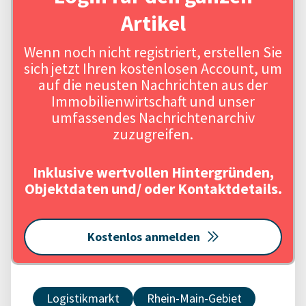
Artikel
Wenn noch nicht registriert, erstellen Sie
sich jetzt Ihren kostenlosen Account, um
auf die neusten Nachrichten aus der
Immobilienwirtschaft und unser
umfassendes Nachrichtenarchiv
zuzugreifen.
Inklusive wertvollen Hintergründen,
Objektdaten und/ oder Kontaktdetails.
Kostenlos anmelden
Logistikmarkt
Rhein-Main-Gebiet