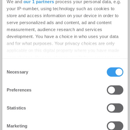
We and
our 1 partners
process your personal data, e.g.
your IP-number, using technology such as cookies to
store and access information on your device in order to
serve personalized ads and content, ad and content
measurement, audience research and services
development. You have a choice in who uses your data
and for what purposes. Your privacy choices are only
applicable on this digital property where you have made
your choices. You can change or withdraw your consent
any time from the Cookie Declaration or by clicking on
Consent
the Privacy trigger icon.
Necessary
Selection
Dirk Miklikowski ist neues
Find out more about how your personal data is processed
Vorstandsmitglied des EBZ
Preferences
and set your preferences in the
details section
.
Karriere | Personalien
-
09.06.2021
We use cookies to personalise content and ads, to
Statistics
Login für den ganzen Artikel Wenn noch nicht
provide social media features and to analyse our traffic.
registriert, erstellen Sie sich jetzt Ihren
We also share information about your use of our site with
kostenlosen Account, um auf die neusten ...
Marketing
our social media, advertising and analytics partners who