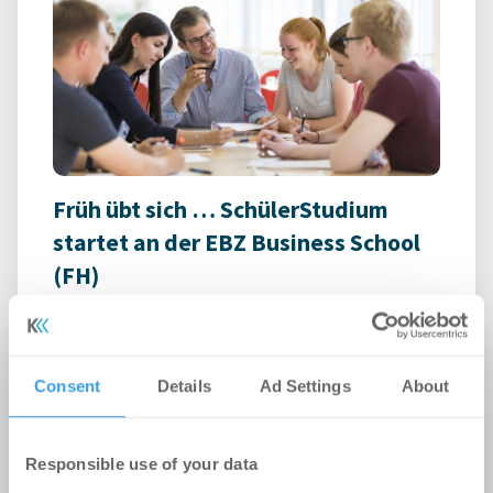
Früh übt sich … SchülerStudium
startet an der EBZ Business School
(FH)
-
13.08.2021
Wer engagiert und leistungsstark in der Schule ist,
darf auf seinem Karriereweg nicht gebremst
Consent
Details
Ad Settings
About
werden, steht für die EBZ Business School ...
Responsible use of your data