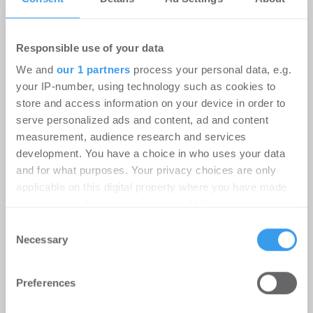
Responsible use of your data
We and
our 1 partners
process your personal data, e.g.
your IP-number, using technology such as cookies to
store and access information on your device in order to
serve personalized ads and content, ad and content
measurement, audience research and services
development. You have a choice in who uses your data
and for what purposes. Your privacy choices are only
applicable on this digital property where you have made
Ehret+Klein AG vermietet an Urban
your choices. You can change or withdraw your consent
Flats Berlin – 20 neue Serviced
any time from the Cookie Declaration or by clicking on
Consent
the Privacy trigger icon.
Necessary
Apartments am Checkpoint Charlie
Selection
Hotel | Deals Miete
-
27.07.2026
Find out more about how your personal data is processed
Preferences
and set your preferences in the
details section
.
Urban Flats Berlin GmbH mietet 1.430 m² in der