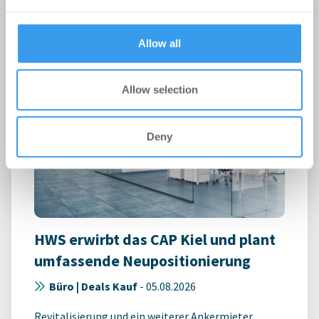
m² ab
provided to them or that they’ve collected from your use
of their services.
Allow all
Allow selection
Deny
HWS erwirbt das CAP Kiel und plant
umfassende Neupositionierung
Büro | Deals Kauf
-
05.08.2026
Revitalisierung und ein weiterer Ankermieter