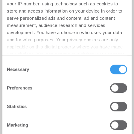
your IP-number, using technology such as cookies to
store and access information on your device in order to
serve personalized ads and content, ad and content
measurement, audience research and services
development. You have a choice in who uses your data
and for what purposes. Your privacy choices are only
applicable on this digital property where you have made
your choices. You can change or withdraw your consent
any time from the Cookie Declaration or by clicking on
Consent
the Privacy trigger icon.
Necessary
Selection
Find out more about how your personal data is processed
Büromieter verlängern und
Preferences
and set your preferences in the
details section
.
expandieren im Stuttgarter
Technologiepark STEP
We use cookies to personalise content and ads, to
Statistics
provide social media features and to analyse our traffic.
Büro | Deals Miete
-
06.08.2026
We also share information about your use of our site with
Marketing
our social media, advertising and analytics partners who
Union Investment schließt Mietverträge über 3.500
may combine it with other information that you’ve