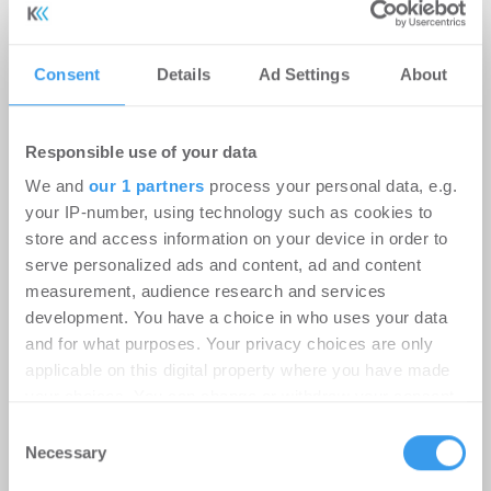
Consent
Details
Ad Settings
About
Responsible use of your data
We and
our 1 partners
process your personal data, e.g.
your IP-number, using technology such as cookies to
store and access information on your device in order to
Aroundtown erreicht langfristige
serve personalized ads and content, ad and content
Neuvermietung von knapp 1.300 m²
measurement, audience research and services
am Berliner Alexanderplatz
development. You have a choice in who uses your data
and for what purposes. Your privacy choices are only
Handel | Deals Miete
-
06.08.2026
applicable on this digital property where you have made
Gastronomie-, Büro- und Lagerfläche im Alex One
your choices. You can change or withdraw your consent
in Berlin-Mitte für 10 Jahre neu vermietet
any time from the Cookie Declaration or by clicking on
Consent
the Privacy trigger icon.
Necessary
Selection