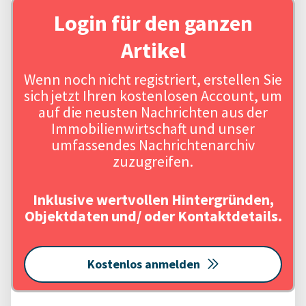
Login für den ganzen
Artikel
Wenn noch nicht registriert, erstellen Sie
sich jetzt Ihren kostenlosen Account, um
auf die neusten Nachrichten aus der
Immobilienwirtschaft und unser
umfassendes Nachrichtenarchiv
zuzugreifen.
Inklusive wertvollen Hintergründen,
Objektdaten und/ oder Kontaktdetails.
Kostenlos anmelden