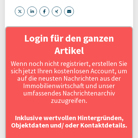
Login für den ganzen
Artikel
Wenn noch nicht registriert, erstellen Sie
sich jetzt Ihren kostenlosen Account, um
auf die neusten Nachrichten aus der
Immobilienwirtschaft und unser
umfassendes Nachrichtenarchiv
zuzugreifen.
Inklusive wertvollen Hintergründen,
Objektdaten und/ oder Kontaktdetails.