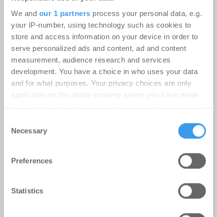
den ...
We and
our 1 partners
process your personal data, e.g.
your IP-number, using technology such as cookies to
store and access information on your device in order to
Ingeborg-Warschke-Nachwuchspreis
serve personalized ads and content, ad and content
2026 – Bewerbung bis 2. August
measurement, audience research and services
möglich – Bundesbauministerin
development. You have a choice in who uses your data
Verena Hubertz abermals
and for what purposes. Your privacy choices are only
applicable on this digital property where you have made
Schirmherrin
your choices. You can change or withdraw your consent
-
08.07.2026
any time from the Cookie Declaration or by clicking on
Consent
Login für den ganzen Artikel Wenn noch nicht
the Privacy trigger icon.
Necessary
Selection
registriert, erstellen Sie sich jetzt Ihren
kostenlosen Account, um auf die neusten ...
Find out more about how your personal data is processed
Preferences
and set your preferences in the
details section
.
We use cookies to personalise content and ads, to
Statistics
provide social media features and to analyse our traffic.
We also share information about your use of our site with