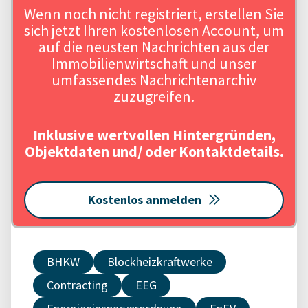
Wenn noch nicht registriert, erstellen Sie
sich jetzt Ihren kostenlosen Account, um
auf die neusten Nachrichten aus der
Immobilienwirtschaft und unser
umfassendes Nachrichtenarchiv
zuzugreifen.
Inklusive wertvollen Hintergründen,
Objektdaten und/ oder Kontaktdetails.
Kostenlos anmelden
BHKW
Blockheizkraftwerke
Contracting
EEG