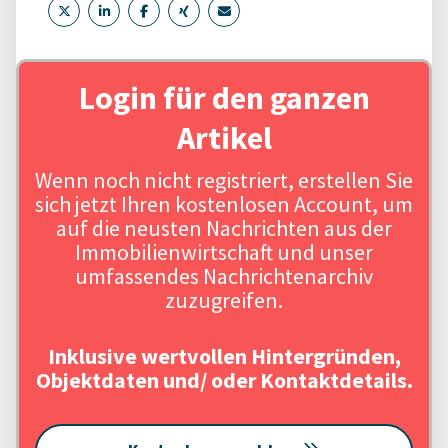
Login für den ganzen
Artikel
Wenn noch nicht registriert, erstellen Sie
sich jetzt Ihren kostenlosen Account, um
auf die neusten Nachrichten aus der
Immobilienwirtschaft und unser
umfassendes Nachrichtenarchiv
zuzugreifen.
Inklusive wertvollen Hintergründen,
Objektdaten und/ oder Kontaktdetails.