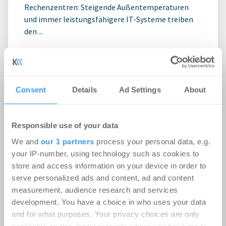
Rechenzentren: Steigende Außentemperaturen
und immer leistungsfähigere IT-Systeme treiben
den ...
Ingeborg-Warschke-Nachwuchspreis
2026 – Bewerbung bis 2. August
Consent
Details
Ad Settings
About
möglich – Bundesbauministerin
Verena Hubertz abermals
Responsible use of your data
Schirmherrin
We and
our 1 partners
process your personal data, e.g.
-
08.07.2026
your IP-number, using technology such as cookies to
Login für den ganzen Artikel Wenn noch nicht
store and access information on your device in order to
registriert, erstellen Sie sich jetzt Ihren
serve personalized ads and content, ad and content
kostenlosen Account, um auf die neusten ...
measurement, audience research and services
development. You have a choice in who uses your data
and for what purposes. Your privacy choices are only