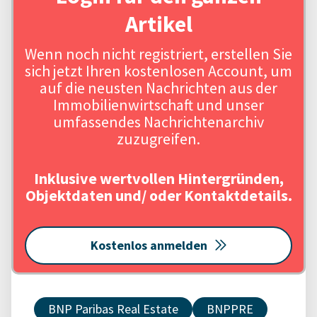
Artikel
Wenn noch nicht registriert, erstellen Sie
sich jetzt Ihren kostenlosen Account, um
auf die neusten Nachrichten aus der
Immobilienwirtschaft und unser
umfassendes Nachrichtenarchiv
zuzugreifen.
Inklusive wertvollen Hintergründen,
Objektdaten und/ oder Kontaktdetails.
Kostenlos anmelden
BNP Paribas Real Estate
BNPPRE