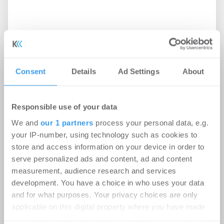
Ingeborg-Warschke-Nachwuchspreis
2026 – Bewerbung bis 2. August
möglich – Bundesbauministerin
Consent
Details
Ad Settings
About
Verena Hubertz abermals
Schirmherrin
Responsible use of your data
-
08.07.2026
We and
our 1 partners
process your personal data, e.g.
Login für den ganzen Artikel Wenn noch nicht
your IP-number, using technology such as cookies to
registriert, erstellen Sie sich jetzt Ihren
store and access information on your device in order to
kostenlosen Account, um auf die neusten ...
serve personalized ads and content, ad and content
measurement, audience research and services
development. You have a choice in who uses your data
and for what purposes. Your privacy choices are only
applicable on this digital property where you have made
your choices. You can change or withdraw your consent