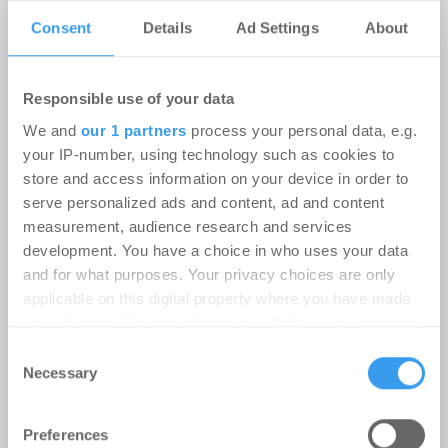
Consent
Details
Ad Settings
About
Responsible use of your data
We and
our 1 partners
process your personal data, e.g.
your IP-number, using technology such as cookies to
store and access information on your device in order to
serve personalized ads and content, ad and content
measurement, audience research and services
development. You have a choice in who uses your data
and for what purposes. Your privacy choices are only
applicable on this digital property where you have made
your choices. You can change or withdraw your consent
Ehret+Klein AG vermietet an Urban
any time from the Cookie Declaration or by clicking on
Consent
the Privacy trigger icon.
Necessary
Flats Berlin – 20 neue Serviced
Selection
Apartments am Checkpoint Charlie
Find out more about how your personal data is processed
Preferences
and set your preferences in the
details section
.
Hotel | Deals Miete
-
27.07.2026