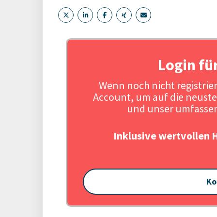
Login fü
Wenn noch nicht registriert
Account, um auf die neuste
und unser umfassen
Inklusive wertvollen 
Ko