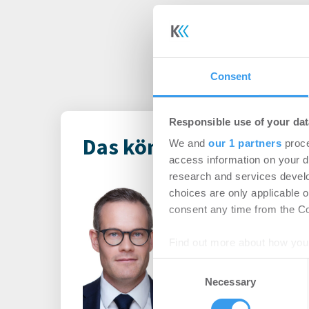
Consent
Responsible use of your dat
Das könnte Dich auch i
We and
our 1 partners
proce
access information on your d
research and services devel
Principal Ass
choices are only applicable 
ernennt Daniel
consent any time from the Coo
des europäisch
Find out more about how your
-
06.08.2026
Consent
Login für den ganzen A
We use cookies to personalis
Necessary
Selection
registriert, erstellen S
information about your use of
Account, um auf die neus
other information that you’ve