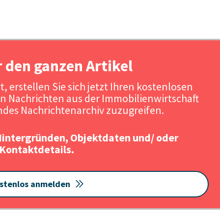
r den ganzen Artikel
, erstellen Sie sich jetzt Ihren kostenlosen
n Nachrichten aus der Immobilienwirtschaft
des Nachrichtenarchiv zuzugreifen.
Hintergründen, Objektdaten und/ oder
Kontaktdetails.
stenlos anmelden