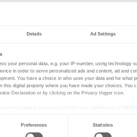
Details
Ad Settings
a
nteressieren
ss your personal data, e.g. your IP-number, using technology s
evice in order to serve personalized ads and content, ad and c
opment. You have a choice in who uses your data and for what p
et Management
Rek
on this digital property where you have made your choices. You 
 Maric zum Leiter
unt
kie Declaration or by clicking on the Privacy trigger icon.
en Vertriebs
-
31.0
 personal data is processed and set your preferences in the
det
Anhal
Steig
rtikel Wenn noch nicht
e content and ads, to provide social media features and to analy
Preferences
Statistics
leist
ie sich jetzt Ihren kostenlosen
 our site with our social media, advertising and analytics partn
ten ...
 provided to them or that they’ve collected from your use of their