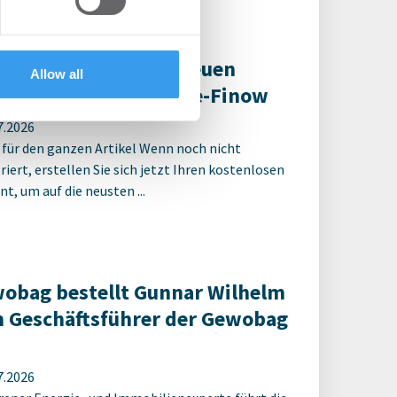
ter Spatenstich für neuen
Allow all
ulcampus Eberswalde-Finow
7.2026
 für den ganzen Artikel Wenn noch nicht
riert, erstellen Sie sich jetzt Ihren kostenlosen
t, um auf die neusten ...
obag bestellt Gunnar Wilhelm
 Geschäftsführer der Gewobag
7.2026