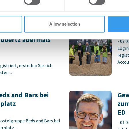
preis 2026 –
Ers
Allow selection
ch –
Sch
Hubertz abermals
-
07.0
Login
regist
Accoun
istriert, erstellen Sie sich
ten ...
ds and Bars bei
Gew
platz
zum
ED
Hostelgruppe Beds and Bars bei
-
01.0
platz ...