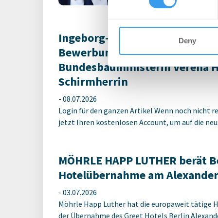
Ingeborg-Warschke-Nachwuchs
Deny
Bewerbung bis 2. August mögli
Bundesbauministerin Verena 
Schirmherrin
-
08.07.2026
Login für den ganzen Artikel Wenn noch nicht reg
jetzt Ihren kostenlosen Account, um auf die neus
MÖHRLE HAPP LUTHER berät Be
Hotelübernahme am Alexander
-
03.07.2026
Möhrle Happ Luther hat die europaweit tätige 
der Übernahme des Greet Hotels Berlin Alexander