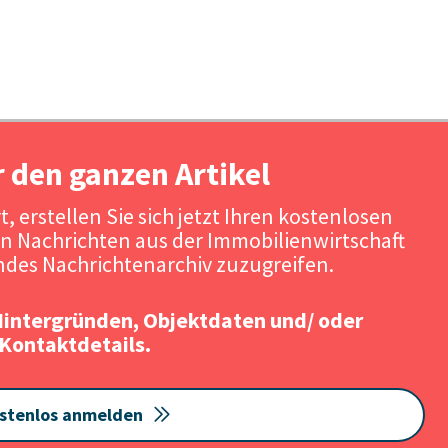
r den ganzen Artikel
, erstellen Sie sich jetzt Ihren kostenlosen
n Nachrichten aus der Immobilienwirtschaft
des Nachrichtenarchiv zuzugreifen.
Hintergründen, Objektdaten und/ oder
Kontaktdetails.
stenlos anmelden