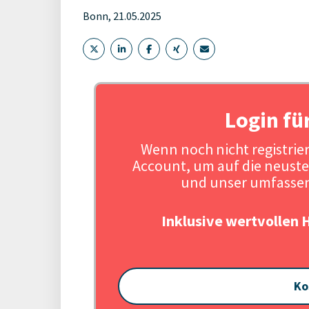
Bonn, 21.05.2025
Login fü
Wenn noch nicht registriert
Account, um auf die neuste
und unser umfassen
Inklusive wertvollen 
Ko