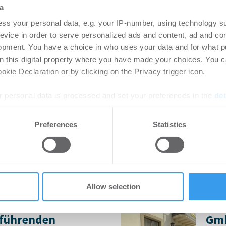
nt
-
29.07.2026
Fa
a
Leistungsfähigkeit und
Neue 
ss your personal data, e.g. your IP-number, using technology s
 Services / Automatisierung
evice in order to serve personalized ads and content, ad and c
l für ...
opment. You have a choice in who uses your data and for what p
on this digital property where you have made your choices. You 
kie Declaration or by clicking on the Privacy trigger icon.
artner von Planon
Wie
 personal data is processed and set your preferences in the
det
egion
Auf
26
Fa
e content and ads, to provide social media features and to analy
Preferences
Statistics
 our site with our social media, advertising and analytics partn
die Digitalisierung von
- Ein
 provided to them or that they’ve collected from your use of their
 und Facility Management
Gebäu
bis 19
Allow selection
unktur bremst das
Pet
führenden
Gmb