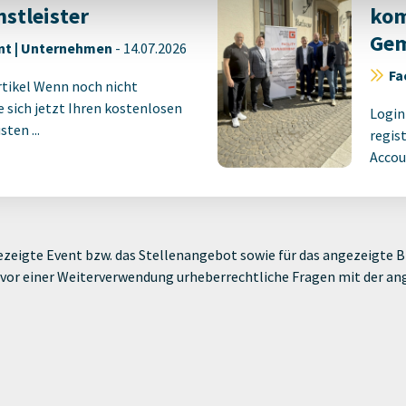
nstleister
kom
Gem
nt | Unternehmen
-
14.07.2026
Fa
rtikel Wenn noch nicht
ie sich jetzt Ihren kostenlosen
Login
ten ...
regist
Accoun
zeigte Event bzw. das Stellenangebot sowie für das angezeigte Bi
ie vor einer Weiterverwendung urheberrechtliche Fragen mit der a