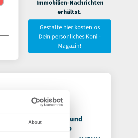
Immobilien-Nachrichten
erhältst.
Gestalte hier kostenlos
Dein persönliches Konii-
Magazin!
ility-Service-Anbieter
chließen neue Märkte und
About
italisieren den Betrieb