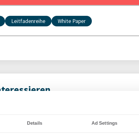
Leitfadenreihe
White Paper
nteressieren
eunigt die
Fac
g von Facility
ers
Details
Ad Settings
dig