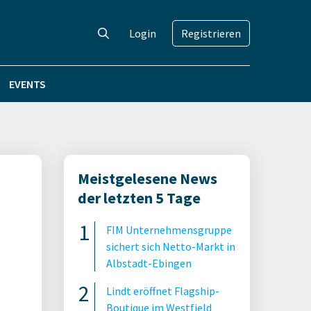
Login
Registrieren
EVENTS
Meistgelesene News
der letzten 5 Tage
FIM Unternehmensgruppe
sichert sich Netto-Markt in
Albstadt-Ebingen
Lindt eröffnet Flagship-
Boutique im Westfield