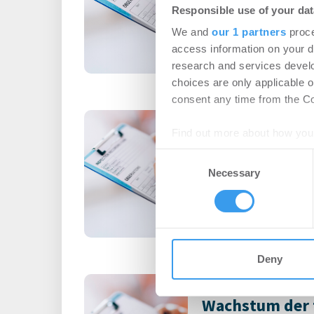
Facility Manageme
Responsible use of your dat
Servicerobotik stärkt 
We and
our 1 partners
proce
Stabilität von Facility
access information on your d
entlastet Servicepersona
research and services devel
choices are only applicable 
consent any time from the Coo
Ditenso wird P
Find out more about how your
für die DACH-R
Consent
PropTech
-
16.07.20
We use cookies to personalis
Necessary
Selection
information about your use of
Gemeinsamer Fokus auf 
other information that you’ve
Corporate Real Estate
Deny
Schwache Konj
Wachstum der 