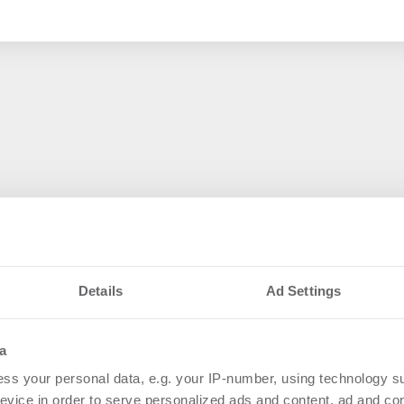
Details
Ad Settings
a
ss your personal data, e.g. your IP-number, using technology s
evice in order to serve personalized ads and content, ad and c