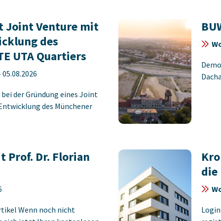
 Joint Venture mit
BUW
icklung des
Wo
E UTA Quartiers
Demon
-
05.08.2026
Dacha
 bei der Gründung eines Joint
 Entwicklung des Münchener
 Prof. Dr. Florian
Kro
die
6
Wo
rtikel Wenn noch nicht
Login