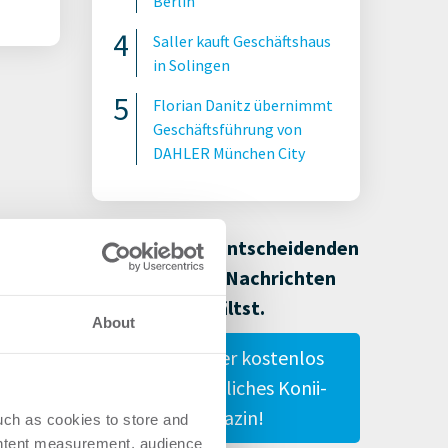
Berlin
Saller kauft Geschäftshaus
in Solingen
Florian Danitz übernimmt
Geschäftsführung von
DAHLER München City
Damit Du alle entscheidenden
Immobilien-Nachrichten
erhältst.
About
Gestalte hier kostenlos
Dein persönliches Konii-
Magazin!
uch as cookies to store and
ontent measurement, audience