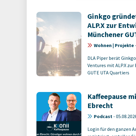
Ginkgo gründet
ALP.X zur Entw
Münchener GUT
Wohnen | Projekte
DLA Piper berät Ginkgo
Ventures mit ALP.X zur
GUTE UTA Quartiers
Kaffeepause mit
Ebrecht
Podcast
-
05.08.202
Login für den ganzen A