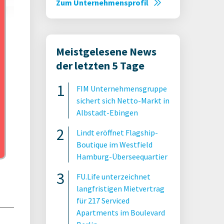
Zum Unternehmensprofil
Meistgelesene News
pia
der letzten 5 Tage
FIM Unternehmensgruppe
sichert sich Netto-Markt in
Albstadt-Ebingen
Lindt eröffnet Flagship-
Boutique im Westfield
Hamburg-Überseequartier
FU.Life unterzeichnet
langfristigen Mietvertrag
für 217 Serviced
Apartments im Boulevard