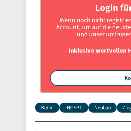
Login fü
Wenn noch nicht registriert
Account, um auf die neuste
und unser umfassen
Inklusive wertvollen 
Ko
Berlin
INCEPT
Neubau
Zie