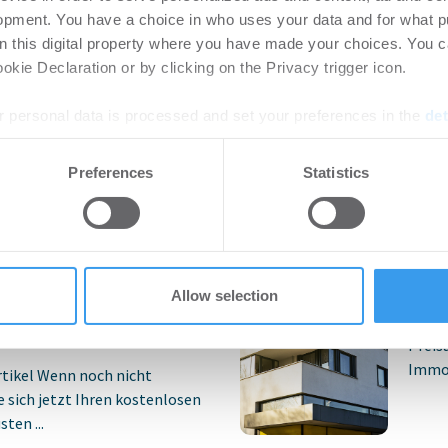
opment. You have a choice in who uses your data and for what p
on this digital property where you have made your choices. You 
kie Declaration or by clicking on the Privacy trigger icon.
nteressieren
 personal data is processed and set your preferences in the
det
e content and ads, to provide social media features and to analy
vestiert für
GRE
Preferences
Statistics
 our site with our social media, advertising and analytics partn
nfonds ICD 14 R+
Pre
 provided to them or that they’ve collected from your use of their
tfolio von 344
rea
ranken und
im 
Allow selection
Wo
uf
-
07.08.2026
Preis
Immob
rtikel Wenn noch nicht
ie sich jetzt Ihren kostenlosen
ten ...