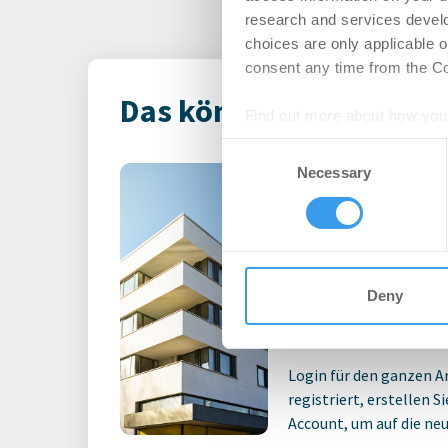
research and services devel
choices are only applicable 
consent any time from the Coo
Das könnte Dich auch i
Find out more about how your
Consent
We use cookies to personalis
Primus Valor in
Necessary
Selection
information about your use of
Wohnimmobilie
other information that you’ve
in weiteres Por
Einheiten in F
Unterfranken
Deny
Wohnen | Deals Ka
Login für den ganzen A
registriert, erstellen S
Account, um auf die neus