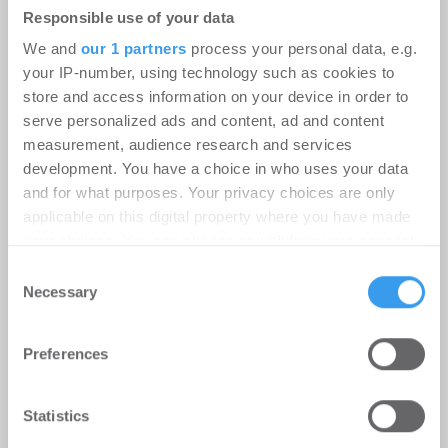
Responsible use of your data
We and
our 1 partners
process your personal data, e.g.
your IP-number, using technology such as cookies to
store and access information on your device in order to
serve personalized ads and content, ad and content
measurement, audience research and services
development. You have a choice in who uses your data
and for what purposes. Your privacy choices are only
Genehmigt, aber nicht gebaut: Die
applicable on this digital property where you have made
vier Hebel für den Wohnungsbau
your choices. You can change or withdraw your consent
Wohnen
-
17.07.2026
any time from the Cookie Declaration or by clicking on
Consent
the Privacy trigger icon.
Necessary
Selection
Login für den ganzen Artikel Wenn noch nicht
registriert, erstellen Sie sich jetzt Ihren
Find out more about how your personal data is processed
kostenlosen Account, um auf die neusten ...
Preferences
and set your preferences in the
details section
.
We use cookies to personalise content and ads, to
Statistics
provide social media features and to analyse our traffic.