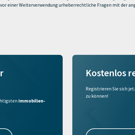
ie vor einer Weiterverwendung urheberrechtliche Fragen mit der a
r
Kostenlos r
Registrieren Sie sich je
zu können!
ichtigsten
Immobilien-