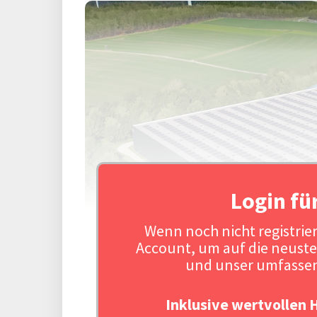
Login fü
Wenn noch nicht registriert
Account, um auf die neuste
und unser umfassen
Inklusive wertvollen 