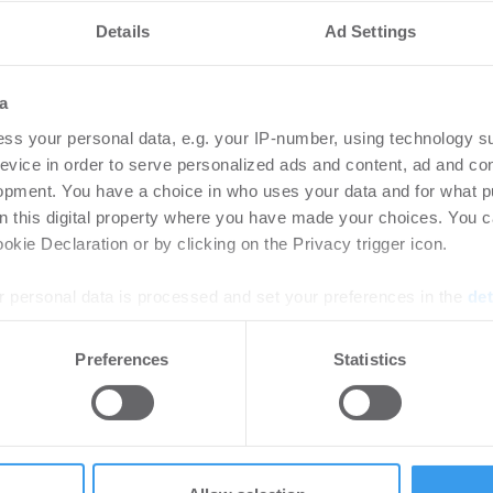
NE:
9.0
Details
Ad Settings
p investiert in
RUH
us für RECHT
Log
e in Köln
a
Lo
ss your personal data, e.g. your IP-number, using technology s
6
Login
evice in order to serve personalized ads and content, ad and c
regist
uprojekt der ThielemannGroup
opment. You have a choice in who uses your data and for what p
Accoun
OLOGNE der Häfen und
on this digital property where you have made your choices. You 
GK) direkt am ...
kie Declaration or by clicking on the Privacy trigger icon.
 personal data is processed and set your preferences in the
det
d PRODAC stellen
MLP
e content and ads, to provide social media features and to analy
ark fertig
ers
Preferences
Statistics
 our site with our social media, advertising and analytics partn
Met
-
06.08.2026
 provided to them or that they’ve collected from your use of their
Lo
rtikel Wenn noch nicht
ie sich jetzt Ihren kostenlosen
Mit d