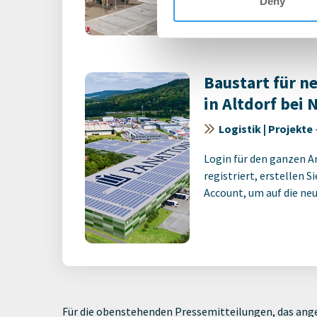
Deny
Account, um auf die neus
Baustart für n
in Altdorf bei
Logistik | Projekte
Login für den ganzen A
registriert, erstellen S
Account, um auf die neus
Für die obenstehenden Pressemitteilungen, das ange