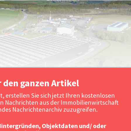
r den ganzen Artikel
, erstellen Sie sich jetzt Ihren kostenlosen
n Nachrichten aus der Immobilienwirtschaft
Quelle
des Nachrichtenarchiv zuzugreifen.
Hintergründen, Objektdaten und/ oder