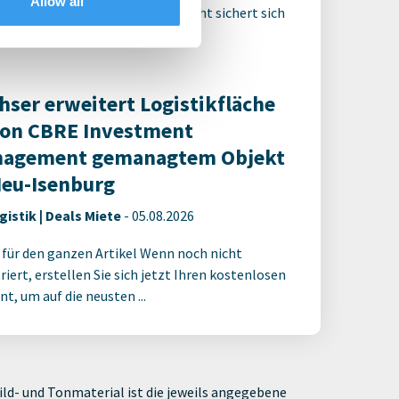
Allow all
hleswig-holsteinischen Geesthacht sichert sich
P Group ihr erstes ...
hser erweitert Logistikfläche
von CBRE Investment
agement gemanagtem Objekt
Neu-Isenburg
gistik | Deals Miete
-
05.08.2026
 für den ganzen Artikel Wenn noch nicht
riert, erstellen Sie sich jetzt Ihren kostenlosen
t, um auf die neusten ...
ld- und Tonmaterial ist die jeweils angegebene