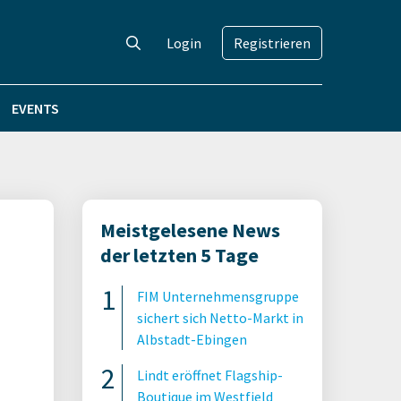
Login
Registrieren
EVENTS
Meistgelesene News
der letzten 5 Tage
FIM Unternehmensgruppe
sichert sich Netto-Markt in
Albstadt-Ebingen
Lindt eröffnet Flagship-
Boutique im Westfield