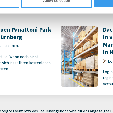
Allow selection
ten ...
im sc
die ML
euen Panattoni Park
Dac
 Nürnberg
in 
Man
-
06.08.2026
in 
rtikel Wenn noch nicht
Lo
ie sich jetzt Ihren kostenlosen
ten ...
Login
regist
Accoun
zeigte Event bzw. das Stellenangebot sowie für das angezeigte Bi