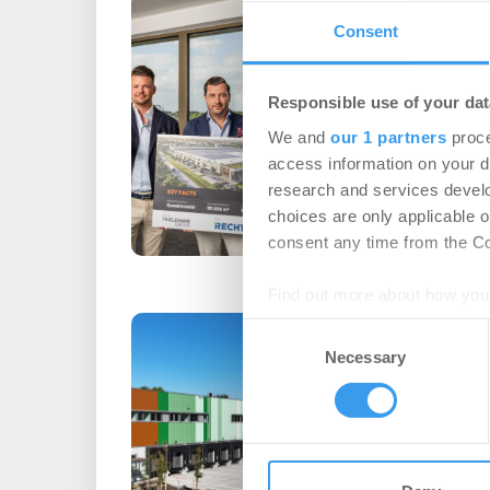
FUSION COLOG
Consent
ThielemannGrou
Logistik-Camp
Logistik Grupp
Responsible use of your dat
We and
our 1 partners
proce
Logistik
-
07.08.202
access information on your d
Startsignal für das Ba
research and services devel
im Quartier FUSION C
choices are only applicable 
Güterverkehr Köln AG (H
consent any time from the Coo
Find out more about how your
OMNIDOCKS un
Consent
We use cookies to personalis
RUHR Logistikp
Necessary
Selection
information about your use of
Logistik | Projekte
other information that you’ve
Login für den ganzen A
registriert, erstellen S