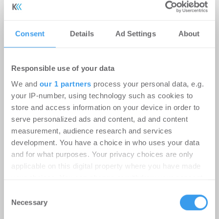
Hotel | Deals Miete
-
08.07.2026
Login für den ganzen Artikel Wenn noch nicht
Consent
Details
Ad Settings
About
registriert, erstellen Sie sich jetzt Ihren
kostenlosen Account, um auf die neusten ...
Responsible use of your data
We and
our 1 partners
process your personal data, e.g.
your IP-number, using technology such as cookies to
store and access information on your device in order to
serve personalized ads and content, ad and content
measurement, audience research and services
development. You have a choice in who uses your data
and for what purposes. Your privacy choices are only
applicable on this digital property where you have made
your choices. You can change or withdraw your consent
Grundsteinlegung für „Quartier
any time from the Cookie Declaration or by clicking on
Consent
the Privacy trigger icon.
Wandsbek Markt“ in Hamburg
Necessary
Selection