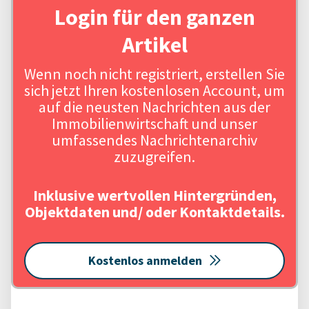
Login für den ganzen
Artikel
Wenn noch nicht registriert, erstellen Sie
sich jetzt Ihren kostenlosen Account, um
auf die neusten Nachrichten aus der
Immobilienwirtschaft und unser
umfassendes Nachrichtenarchiv
zuzugreifen.
Inklusive wertvollen Hintergründen,
Objektdaten und/ oder Kontaktdetails.
Kostenlos anmelden