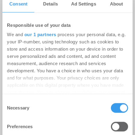
Consent
Details
Ad Settings
About
kostenlosen Account, um auf die neusten ...
Responsible use of your data
We and
our 1 partners
process your personal data, e.g.
your IP-number, using technology such as cookies to
store and access information on your device in order to
serve personalized ads and content, ad and content
measurement, audience research and services
development. You have a choice in who uses your data
and for what purposes. Your privacy choices are only
Instone Group: Starker operativer
applicable on this digital property where you have made
Cashflow in H1; geopolitische
your choices. You can change or withdraw your consent
Unsicherheitsfaktoren dämpfen die
any time from the Cookie Declaration or by clicking on
Consent
Nachfrageerholung
the Privacy trigger icon.
Necessary
Selection
Unternehmen
-
06.08.2026
Find out more about how your personal data is processed
Preferences
and set your preferences in the
details section
.
Login für den ganzen Artikel Wenn noch nicht