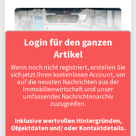
Login für den ganzen
Artikel
Wenn noch nicht registriert, erstellen Sie
sich jetzt Ihren kostenlosen Account, um
auf die neusten Nachrichten aus der
Immobilienwirtschaft und unser
umfassendes Nachrichtenarchiv
zuzugreifen.
Inklusive wertvollen Hintergründen,
Objektdaten und/ oder Kontaktdetails.