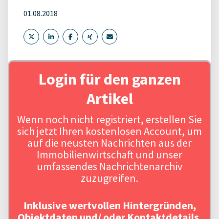
01.08.2018
Login für den ganzen
Artikel
Wenn noch nicht registriert, erstellen Sie
sich jetzt Ihren kostenlosen Account, um
auf die neusten Nachrichten aus der
Immobilienwirtschaft und unser
umfassendes Nachrichtenarchiv
zuzugreifen.
Inklusive wertvollen Hintergründen,
Objektdaten und/ oder Kontaktdetails.