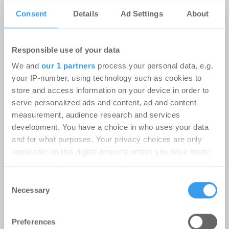
Norges Bank Investment
Consent
Details
Ad Settings
About
Management und Sonae Sierra
gründen Joint Venture zum Erwerb
von 8 Einkaufscentern in Spanien
Responsible use of your data
We and
our 1 partners
process your personal data, e.g.
Shopping Center | Unternehmen
-
01.08.2026
your IP-number, using technology such as cookies to
store and access information on your device in order to
Im Rahmen des neuen Joint Ventures von Norges
serve personalized ads and content, ad and content
Bank Investment Management und Sonae Sierra
measurement, audience research and services
wurde eine Vereinbarung zum Erwerb von acht ...
development. You have a choice in who uses your data
and for what purposes. Your privacy choices are only
applicable on this digital property where you have made
your choices. You can change or withdraw your consent
any time from the Cookie Declaration or by clicking on
Consent
the Privacy trigger icon.
Necessary
Selection
Find out more about how your personal data is processed
Preferences
and set your preferences in the
details section
.