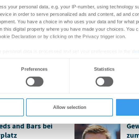
Steig
ss your personal data, e.g. your IP-number, using technology s
rtikel Wenn noch nicht
leist
evice in order to serve personalized ads and content, ad and c
ie sich jetzt Ihren kostenlosen
opment. You have a choice in who uses your data and for what p
ten ...
on this digital property where you have made your choices. You 
kie Declaration or by clicking on the Privacy trigger icon.
preis 2026 –
Ers
 personal data is processed and set your preferences in the
det
ch –
Sch
Hubertz abermals
e content and ads, to provide social media features and to analy
-
07.0
Preferences
Statistics
 our site with our social media, advertising and analytics partn
Login
 provided to them or that they’ve collected from your use of their
regist
Accoun
istriert, erstellen Sie sich
ten ...
Allow selection
ds and Bars bei
Gew
platz
zum