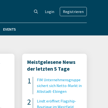
Login
Registrieren
EVENTS
Meistgelesene News
der letzten 5 Tage
FIM Unternehmensgruppe
sichert sich Netto-Markt in
Albstadt-Ebingen
Lindt eröffnet Flagship-
Boutique im Westfield