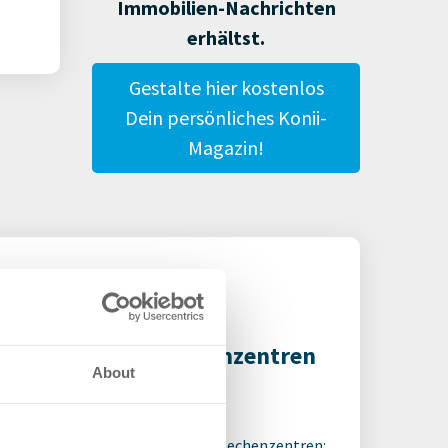
Immobilien-Nachrichten
erhältst.
Gestalte hier kostenlos
Dein persönliches Konii-
Magazin!
ordhitze setzt Rechenzentren
About
er Druck
7.2026
tende Hitze wird zum Risiko für Rechenzentren: