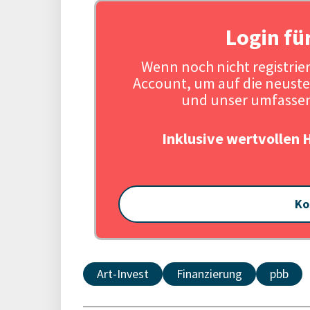
Login fü
Wenn noch nicht registriert
Account, um auf die neuste
und unser umfassen
Inklusive wertvollen 
Ko
Art-Invest
Finanzierung
pbb