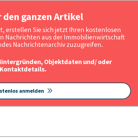
r den ganzen Artikel
, erstellen Sie sich jetzt Ihren kostenlosen
n Nachrichten aus der Immobilienwirtschaft
des Nachrichtenarchiv zuzugreifen.
Hintergründen, Objektdaten und/ oder
Kontaktdetails.
stenlos anmelden