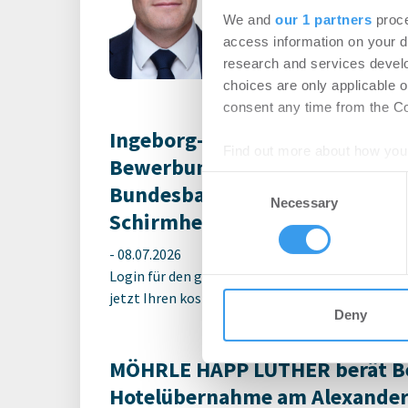
-
06.08.2026
We and
our 1 partners
proce
Login für den ganzen A
access information on your d
registriert, erstellen S
research and services devel
Account, um auf die neus
choices are only applicable 
consent any time from the Coo
Ingeborg-Warschke-Nachwuchs
Find out more about how your
Bewerbung bis 2. August mögli
Consent
Bundesbauministerin Verena 
We use cookies to personalis
Necessary
Selection
Schirmherrin
information about your use of
other information that you’ve
-
08.07.2026
Login für den ganzen Artikel Wenn noch nicht reg
jetzt Ihren kostenlosen Account, um auf die neus
Deny
MÖHRLE HAPP LUTHER berät Be
Hotelübernahme am Alexander