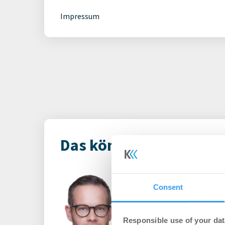
Impressum
Das könnte Dich auch i
Principal Ass
Consent
ernennt Daniel
des europäisch
Responsible use of your dat