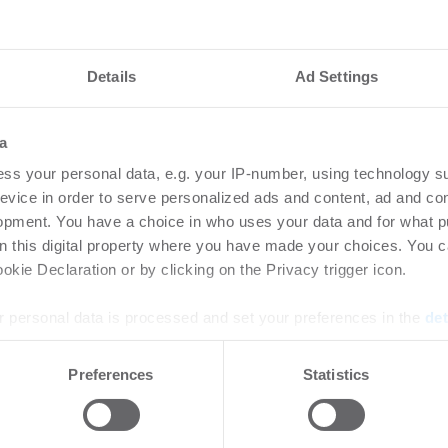
Details
Ad Settings
a
ss your personal data, e.g. your IP-number, using technology s
nteressieren
evice in order to serve personalized ads and content, ad and c
opment. You have a choice in who uses your data and for what p
on this digital property where you have made your choices. You 
etzt Rechenzentren
Ingeborg-Warschke
kie Declaration or by clicking on the Privacy trigger icon.
Bewerbung bis 2. A
 personal data is processed and set your preferences in the
det
Bundesbauminister
Schirmherrin
zum Risiko für Rechenzentren:
e content and ads, to provide social media features and to analy
Preferences
Statistics
raturen und immer
 our site with our social media, advertising and analytics partn
-
08.07.2026
steme treiben den ...
 provided to them or that they’ve collected from your use of their
Login für den ganzen Artikel W