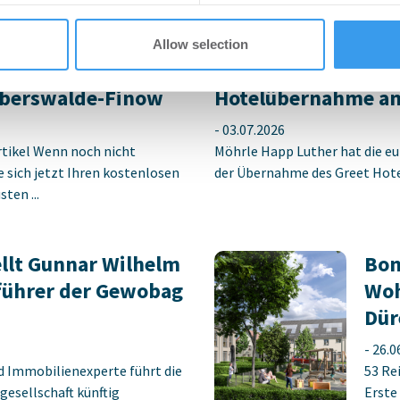
jetzt Ihren kostenlosen Accoun
Allow selection
tich für neuen
MÖHRLE HAPP LUTHE
berswalde-Finow
Hotelübernahme am
-
03.07.2026
rtikel Wenn noch nicht
Möhrle Happ Luther hat die eu
ie sich jetzt Ihren kostenlosen
der Übernahme des Greet Hotel
ten ...
llt Gunnar Wilhelm
Bon
führer der Gewobag
Woh
Dür
-
26.0
d Immobilienexperte führt die
53 Re
gesellschaft künftig
Erste