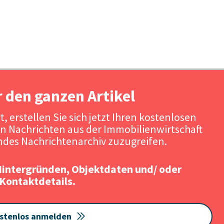
r den ganzen Artikel
, erstellen Sie sich jetzt Ihren kostenlosen
n Nachrichten aus der Immobilienwirtschaft
des Nachrichtenarchiv zuzugreifen.
Hintergründen, Objektdaten und/ oder
Kontaktdetails.
stenlos anmelden