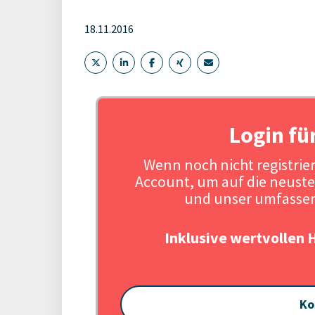
18.11.2016
Login fü
Wenn noch nicht registriert
Account, um auf die neuste
und unser umfassen
Inklusive wertvollen 
Ko