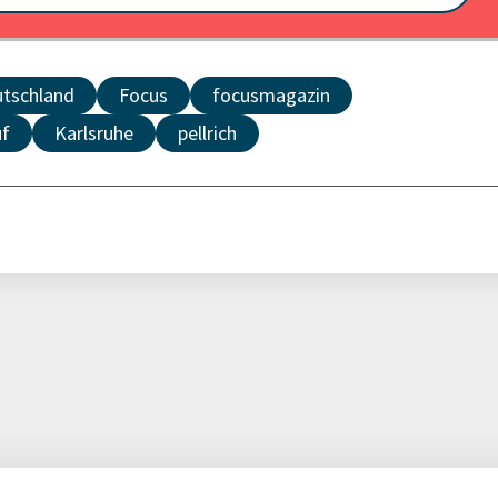
tschland
Focus
focusmagazin
uf
Karlsruhe
pellrich