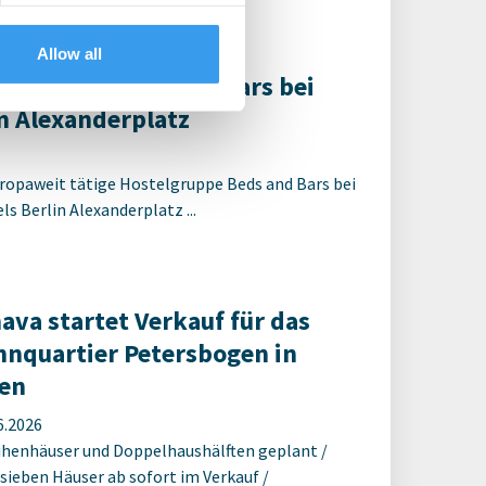
t, um auf die neusten ...
Allow all
R berät Beds and Bars bei
 Alexanderplatz
ropaweit tätige Hostelgruppe Beds and Bars bei
s Berlin Alexanderplatz ...
ava startet Verkauf für das
nquartier Petersbogen in
en
6.2026
ihenhäuser und Doppelhaushälften geplant /
 sieben Häuser ab sofort im Verkauf /