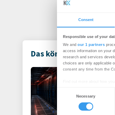
Consent
Responsible use of your dat
We and
our 1 partners
proce
Das könnte Dich auch i
access information on your d
research and services devel
choices are only applicable 
Rekordhitze s
consent any time from the Coo
unter Druck
Find out more about how your
-
31.07.2026
Consent
Anhaltende Hitze wird 
We use cookies to personalis
Necessary
Selection
Steigende Außentempe
information about your use of
leistungsfähigere IT-Sy
other information that you’ve