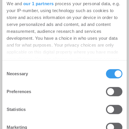
We and
our 1 partners
process your personal data, e.g.
your IP-number, using technology such as cookies to
store and access information on your device in order to
serve personalized ads and content, ad and content
measurement, audience research and services
development. You have a choice in who uses your data
and for what purposes. Your privacy choices are only
applicable on this digital property where you have made
your choices. You can change or withdraw your consent
any time from the Cookie Declaration or by clicking on
Consent
the Privacy trigger icon.
Necessary
Selection
Rekordhitze setzt Rechenzentren
Find out more about how your personal data is processed
unter Druck
Preferences
and set your preferences in the
details section
.
-
31.07.2026
Anhaltende Hitze wird zum Risiko für
We use cookies to personalise content and ads, to
Statistics
Rechenzentren: Steigende Außentemperaturen
provide social media features and to analyse our traffic.
und immer leistungsfähigere IT-Systeme treiben
We also share information about your use of our site with
den ...
Marketing
our social media, advertising and analytics partners who