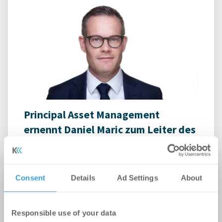
Principal Asset Management
ernennt Daniel Maric zum Leiter des
europäischen Vertriebs
-
06.08.2026
Login für den ganzen Artikel Wenn noch nicht
Consent
Details
Ad Settings
About
registriert, erstellen Sie sich jetzt Ihren
kostenlosen Account, um auf die neusten ...
Responsible use of your data