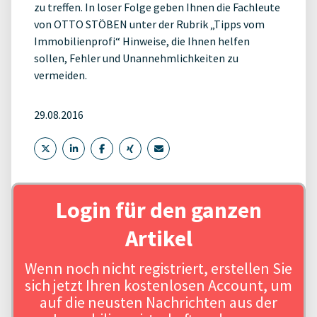
zu treffen. In loser Folge geben Ihnen die Fachleute
von OTTO STÖBEN unter der Rubrik „Tipps vom
Immobilienprofi“ Hinweise, die Ihnen helfen
sollen, Fehler und Unannehmlichkeiten zu
vermeiden.
29.08.2016
Login für den ganzen
Artikel
Wenn noch nicht registriert, erstellen Sie
sich jetzt Ihren kostenlosen Account, um
auf die neusten Nachrichten aus der