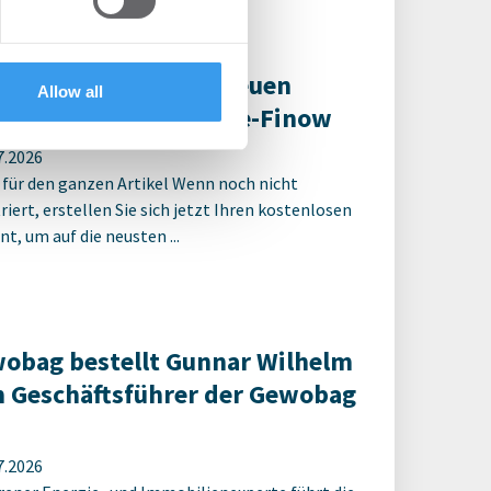
ter Spatenstich für neuen
Allow all
ulcampus Eberswalde-Finow
7.2026
 für den ganzen Artikel Wenn noch nicht
riert, erstellen Sie sich jetzt Ihren kostenlosen
t, um auf die neusten ...
obag bestellt Gunnar Wilhelm
 Geschäftsführer der Gewobag
7.2026