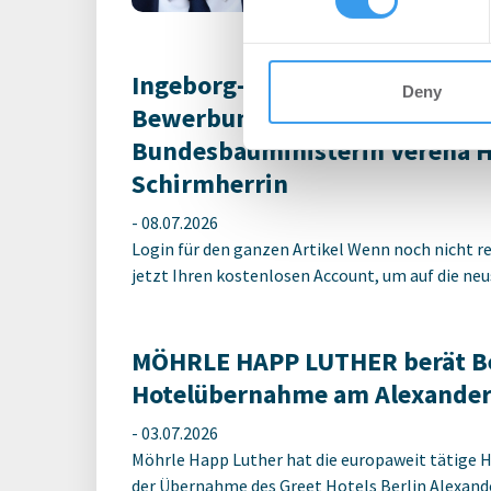
Ingeborg-Warschke-Nachwuchs
Deny
Bewerbung bis 2. August mögli
Bundesbauministerin Verena 
Schirmherrin
-
08.07.2026
Login für den ganzen Artikel Wenn noch nicht reg
jetzt Ihren kostenlosen Account, um auf die neus
MÖHRLE HAPP LUTHER berät Be
Hotelübernahme am Alexander
-
03.07.2026
Möhrle Happ Luther hat die europaweit tätige 
der Übernahme des Greet Hotels Berlin Alexander