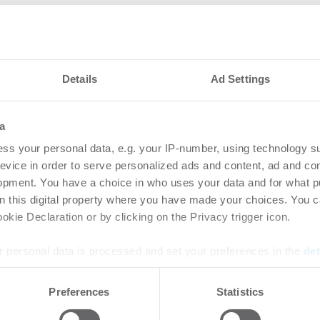
Details
Ad Settings
a
nteressieren
ss your personal data, e.g. your IP-number, using technology s
evice in order to serve personalized ads and content, ad and c
opment. You have a choice in who uses your data and for what p
et Management
Rek
on this digital property where you have made your choices. You 
 Maric zum Leiter
unt
kie Declaration or by clicking on the Privacy trigger icon.
en Vertriebs
-
31.0
 personal data is processed and set your preferences in the
det
Anhal
Steig
rtikel Wenn noch nicht
e content and ads, to provide social media features and to analy
Preferences
Statistics
leist
ie sich jetzt Ihren kostenlosen
 our site with our social media, advertising and analytics partn
ten ...
 provided to them or that they’ve collected from your use of their