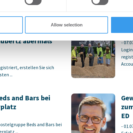
preis 2026 –
Ers
Allow selection
ch –
Sch
Hubertz abermals
-
07.0
Login
regist
Accoun
istriert, erstellen Sie sich
ten ...
ds and Bars bei
Gew
platz
zum
ED
Hostelgruppe Beds and Bars bei
-
01.0
platz ...