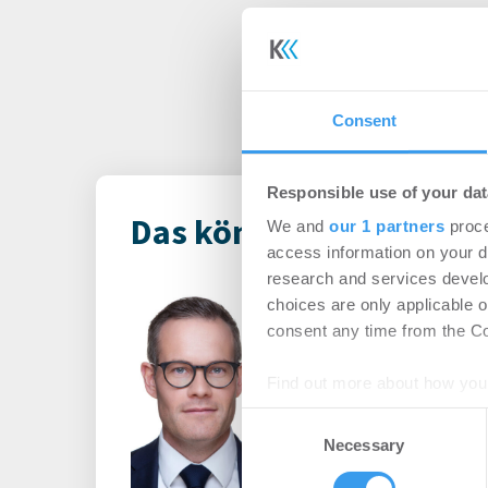
Consent
Responsible use of your dat
Das könnte Dich auch i
We and
our 1 partners
proce
access information on your d
research and services devel
Principal Ass
choices are only applicable 
ernennt Daniel
consent any time from the Coo
des europäisch
Find out more about how your
-
06.08.2026
Consent
Login für den ganzen A
We use cookies to personalis
Necessary
Selection
registriert, erstellen S
information about your use of
Account, um auf die neus
other information that you’ve