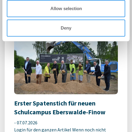
Login für den ganzen Artikel Wenn noch nicht
Allow selection
registriert, erstellen Sie sich jetzt Ihren
kostenlosen Account, um auf die neusten ...
Deny
Erster Spatenstich für neuen
Schulcampus Eberswalde-Finow
-
07.07.2026
Login für den ganzen Artikel Wenn noch nicht