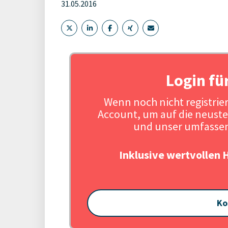
31.05.2016
Login fü
Wenn noch nicht registriert
Account, um auf die neuste
und unser umfassen
Inklusive wertvollen 
Ko