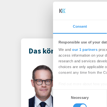
Consent
Responsible use of your dat
Das könnte Dich auch i
We and
our 1 partners
proce
access information on your d
research and services devel
Principal Ass
choices are only applicable 
ernennt Daniel
consent any time from the Coo
des europäisch
Find out more about how your
-
06.08.2026
Consent
Login für den ganzen A
We use cookies to personalis
Necessary
Selection
registriert, erstellen S
information about your use of
Account, um auf die neus
other information that you’ve