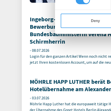
Ingeborg-Warschke-Nachwuchs
Deny
Bewerbung bis 2. August mögli
Bundesbauministerin Verena 
Schirmherrin
-
08.07.2026
Login für den ganzen Artikel Wenn noch nicht reg
jetzt Ihren kostenlosen Account, um auf die neus
MÖHRLE HAPP LUTHER berät Be
Hotelübernahme am Alexander
-
03.07.2026
Möhrle Happ Luther hat die europaweit tätige 
der Übernahme des Greet Hotels Berlin Alexander