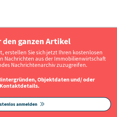
r den ganzen Artikel
, erstellen Sie sich jetzt Ihren kostenlosen
n Nachrichten aus der Immobilienwirtschaft
des Nachrichtenarchiv zuzugreifen.
Hintergründen, Objektdaten und/ oder
Kontaktdetails.
stenlos anmelden