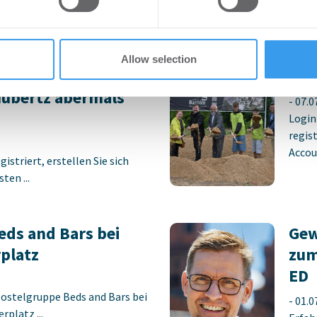
preis 2026 –
Ers
Allow selection
ch –
Sch
Hubertz abermals
-
07.0
Login
regist
Accoun
istriert, erstellen Sie sich
ten ...
ds and Bars bei
Gew
platz
zum
ED
Hostelgruppe Beds and Bars bei
-
01.0
platz ...