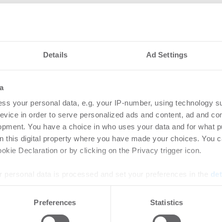
Details
Ad Settings
a
nteressieren
ss your personal data, e.g. your IP-number, using technology s
evice in order to serve personalized ads and content, ad and c
opment. You have a choice in who uses your data and for what p
et Management
Rek
on this digital property where you have made your choices. You 
 Maric zum Leiter
unt
kie Declaration or by clicking on the Privacy trigger icon.
en Vertriebs
-
31.0
 personal data is processed and set your preferences in the
det
Anhal
Steig
rtikel Wenn noch nicht
e content and ads, to provide social media features and to analy
Preferences
Statistics
leist
ie sich jetzt Ihren kostenlosen
 our site with our social media, advertising and analytics partn
ten ...
 provided to them or that they’ve collected from your use of their