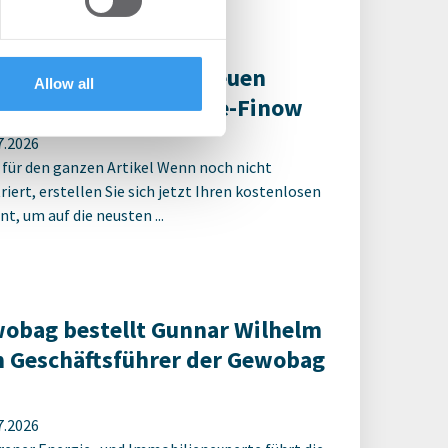
ter Spatenstich für neuen
Allow all
ulcampus Eberswalde-Finow
7.2026
 für den ganzen Artikel Wenn noch nicht
riert, erstellen Sie sich jetzt Ihren kostenlosen
t, um auf die neusten ...
obag bestellt Gunnar Wilhelm
 Geschäftsführer der Gewobag
7.2026