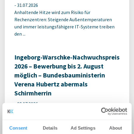
-
31.07.2026
Anhaltende Hitze wird zum Risiko für
Rechenzentren: Steigende Außentemperaturen
und immer leistungsfähigere IT-Systeme treiben
den ...
Ingeborg-Warschke-Nachwuchspreis
2026 – Bewerbung bis 2. August
möglich – Bundesbauministerin
Verena Hubertz abermals
Schirmherrin
-
08.07.2026
Login für den ganzen Artikel Wenn noch nicht
registriert, erstellen Sie sich jetzt Ihren
kostenlosen Account, um auf die neusten ...
Consent
Details
Ad Settings
About