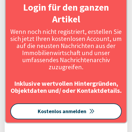
Login für den ganzen
Artikel
Wenn noch nicht registriert, erstellen Sie
sich jetzt Ihren kostenlosen Account, um
auf die neusten Nachrichten aus der
Immobilienwirtschaft und unser
umfassendes Nachrichtenarchiv
zuzugreifen.
Inklusive wertvollen Hintergründen,
Objektdaten und/ oder Kontaktdetails.
Kostenlos anmelden