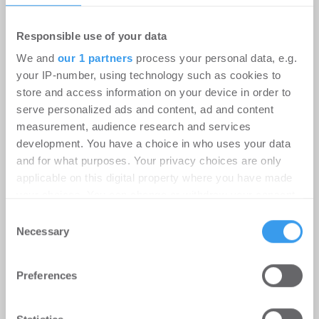
Responsible use of your data
We and
our 1 partners
process your personal data, e.g.
your IP-number, using technology such as cookies to
store and access information on your device in order to
serve personalized ads and content, ad and content
measurement, audience research and services
development. You have a choice in who uses your data
and for what purposes. Your privacy choices are only
applicable on this digital property where you have made
Erster Spatenstich für neuen
your choices. You can change or withdraw your consent
Schulcampus Eberswalde-Finow
any time from the Cookie Declaration or by clicking on
Consent
the Privacy trigger icon.
Necessary
-
07.07.2026
Selection
Login für den ganzen Artikel Wenn noch nicht
Find out more about how your personal data is processed
registriert, erstellen Sie sich jetzt Ihren
Preferences
and set your preferences in the
details section
.
kostenlosen Account, um auf die neusten ...
We use cookies to personalise content and ads, to