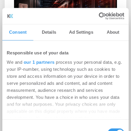
Consent
Details
Ad Settings
About
Responsible use of your data
We and
our 1 partners
process your personal data, e.g.
Rekordhitze setzt Rechenzentren
your IP-number, using technology such as cookies to
unter Druck
store and access information on your device in order to
serve personalized ads and content, ad and content
-
31.07.2026
measurement, audience research and services
Anhaltende Hitze wird zum Risiko für
development. You have a choice in who uses your data
Rechenzentren: Steigende Außentemperaturen
and for what purposes. Your privacy choices are only
und immer leistungsfähigere IT-Systeme treiben
applicable on this digital property where you have made
den ...
your choices. You can change or withdraw your consent
any time from the Cookie Declaration or by clicking on
Consent