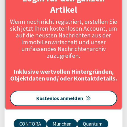
Artikel
Wenn noch nicht registriert, erstellen Sie
sich jetzt Ihren kostenlosen Account, um
auf die neusten Nachrichten aus der
Immobilienwirtschaft und unser
umfassendes Nachrichtenarchiv
zuzugreifen.
Inklusive wertvollen Hintergründen,
Objektdaten und/ oder Kontaktdetails.
Kostenlos anmelden
CONTORA
München
Quantum