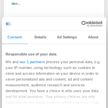
den ...
Ingeborg-Warschke-Nachwuchspreis
2026 – Bewerbung bis 2. August
möglich – Bundesbauministerin
Consent
Details
Ad Settings
About
Verena Hubertz abermals
Schirmherrin
Responsible use of your data
-
08.07.2026
We and
our 1 partners
process your personal data, e.g.
Login für den ganzen Artikel Wenn noch nicht
your IP-number, using technology such as cookies to
registriert, erstellen Sie sich jetzt Ihren
store and access information on your device in order to
kostenlosen Account, um auf die neusten ...
serve personalized ads and content, ad and content
measurement, audience research and services
development. You have a choice in who uses your data
and for what purposes. Your privacy choices are only
applicable on this digital property where you have made