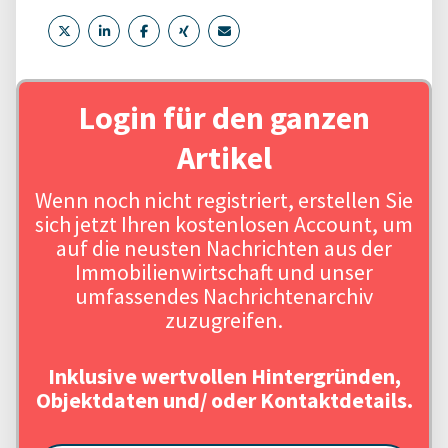
Login für den ganzen
Artikel
Wenn noch nicht registriert, erstellen Sie
sich jetzt Ihren kostenlosen Account, um
auf die neusten Nachrichten aus der
Immobilienwirtschaft und unser
umfassendes Nachrichtenarchiv
zuzugreifen.
Inklusive wertvollen Hintergründen,
Objektdaten und/ oder Kontaktdetails.