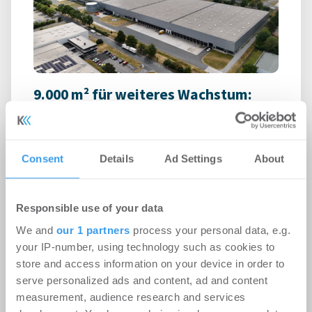
9.000 m² für weiteres Wachstum:
RUHR REAL vermittelt
Logistikfläche in Unna
Consent
Details
Ad Settings
About
Logistik | Deals Miete
-
06.08.2026
Login für den ganzen Artikel Wenn noch nicht
registriert, erstellen Sie sich jetzt Ihren
Responsible use of your data
kostenlosen Account, um auf die neusten ...
We and
our 1 partners
process your personal data, e.g.
your IP-number, using technology such as cookies to
store and access information on your device in order to
serve personalized ads and content, ad and content
measurement, audience research and services