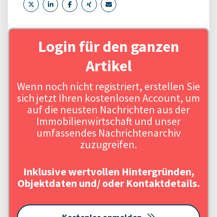
Login für den ganzen
Artikel
Wenn noch nicht registriert, erstellen Sie
sich jetzt Ihren kostenlosen Account, um
auf die neusten Nachrichten aus der
Immobilienwirtschaft und unser
umfassendes Nachrichtenarchiv
zuzugreifen.
Inklusive wertvollen Hintergründen,
Objektdaten und/ oder Kontaktdetails.