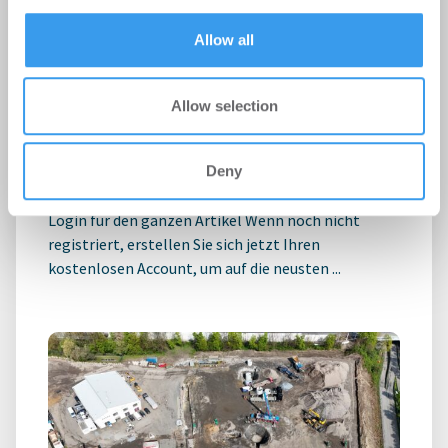
provided to them or that they’ve collected from your use
of their services.
Allow all
Instone Group: Starker operativer
Cashflow in H1; geopolitische
Allow selection
Unsicherheitsfaktoren dämpfen die
Nachfrageerholung
Deny
Unternehmen
-
06.08.2026
Login für den ganzen Artikel Wenn noch nicht
registriert, erstellen Sie sich jetzt Ihren
kostenlosen Account, um auf die neusten ...