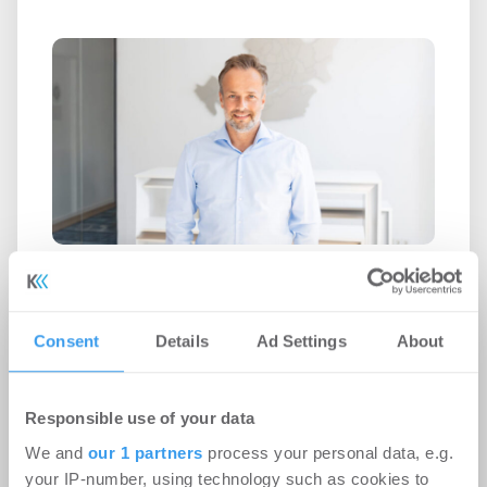
Vernetzte Maklertools statt
Insellösungen
Consent
Details
Ad Settings
About
Unternehmen
-
06.08.2026
Login für den ganzen Artikel Wenn noch nicht
Responsible use of your data
registriert, erstellen Sie sich jetzt Ihren
kostenlosen Account, um auf die neusten ...
We and
our 1 partners
process your personal data, e.g.
your IP-number, using technology such as cookies to