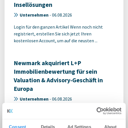
Insellösungen
Unternehmen
-
06.08.2026
Login für den ganzen Artikel Wenn noch nicht
registriert, erstellen Sie sich jetzt Ihren
kostenlosen Account, um auf die neusten ...
Newmark akquiriert L+P
Immobilienbewertung für sein
Valuation & Advisory-Geschäft in
Europa
Unternehmen
-
06.08.2026
Login für den ganzen Artikel Wenn noch nicht
registriert, erstellen Sie sich jetzt Ihren
kostenlosen Account, um auf die neusten ...
Consent
Details
Ad Settings
About