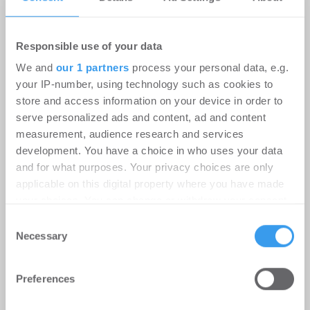
Responsible use of your data
We and
our 1 partners
process your personal data, e.g.
your IP-number, using technology such as cookies to
store and access information on your device in order to
serve personalized ads and content, ad and content
measurement, audience research and services
development. You have a choice in who uses your data
Instone Group: Starker operativer
and for what purposes. Your privacy choices are only
Cashflow in H1; geopolitische
applicable on this digital property where you have made
Unsicherheitsfaktoren dämpfen die
your choices. You can change or withdraw your consent
any time from the Cookie Declaration or by clicking on
Nachfrageerholung
Consent
the Privacy trigger icon.
Necessary
Selection
Unternehmen
-
06.08.2026
Find out more about how your personal data is processed
Login für den ganzen Artikel Wenn noch nicht
Preferences
and set your preferences in the
details section
.
registriert, erstellen Sie sich jetzt Ihren
kostenlosen Account, um auf die neusten ...