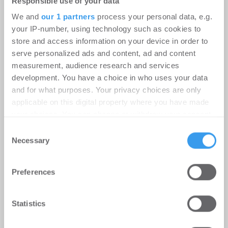
Responsible use of your data
We and
our 1 partners
process your personal data, e.g.
your IP-number, using technology such as cookies to
store and access information on your device in order to
serve personalized ads and content, ad and content
measurement, audience research and services
development. You have a choice in who uses your data
Genehmigt, aber nicht gebaut: Die
and for what purposes. Your privacy choices are only
vier Hebel für den Wohnungsbau
applicable on this digital property where you have made
your choices. You can change or withdraw your consent
Wohnen
-
17.07.2026
any time from the Cookie Declaration or by clicking on
Consent
the Privacy trigger icon.
Login für den ganzen Artikel Wenn noch nicht
Necessary
Selection
registriert, erstellen Sie sich jetzt Ihren
Find out more about how your personal data is processed
kostenlosen Account, um auf die neusten ...
Preferences
and set your preferences in the
details section
.
We use cookies to personalise content and ads, to
Statistics
provide social media features and to analyse our traffic.
We also share information about your use of our site with