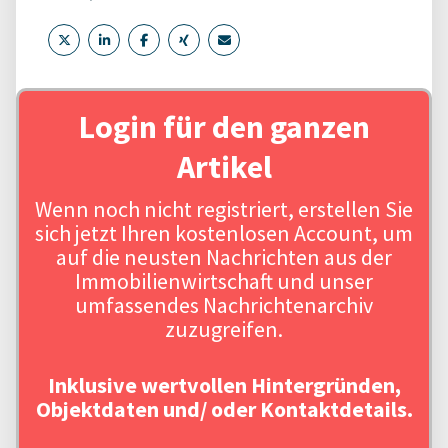
Login für den ganzen
Artikel
Wenn noch nicht registriert, erstellen Sie
sich jetzt Ihren kostenlosen Account, um
auf die neusten Nachrichten aus der
Immobilienwirtschaft und unser
umfassendes Nachrichtenarchiv
zuzugreifen.
Inklusive wertvollen Hintergründen,
Objektdaten und/ oder Kontaktdetails.