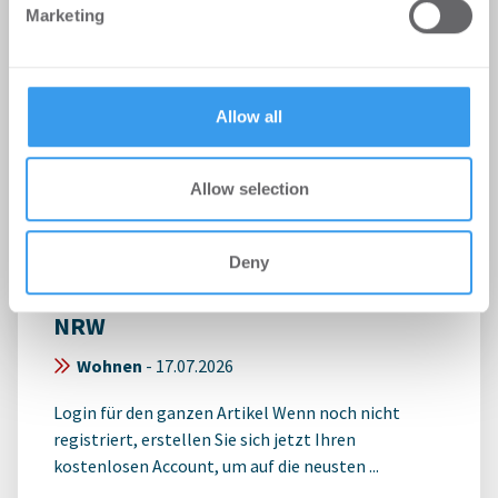
Marketing
our social media, advertising and analytics partners who
may combine it with other information that you’ve
provided to them or that they’ve collected from your use
of their services.
Allow all
Allow selection
Sozial orientierte
Wohnungswirtschaft begrüßt
Deny
Novelle der Landesbauordnung
NRW
Wohnen
-
17.07.2026
Login für den ganzen Artikel Wenn noch nicht
registriert, erstellen Sie sich jetzt Ihren
kostenlosen Account, um auf die neusten ...