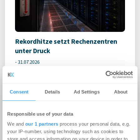
Rekordhitze setzt Rechenzentren
unter Druck
-
31.07.2026
Anhaltende Hitze wird zum Risiko für
Rechenzentren: Steigende Außentemperaturen
und immer leistungsfähigere IT-Systeme treiben
den ...
Consent
Details
Ad Settings
About
Responsible use of your data
Ingeborg-Warschke-Nachwuchspreis
We and
our 1 partners
process your personal data, e.g.
2026 – Bewerbung bis 2. August
your IP-number, using technology such as cookies to
möglich – Bundesbauministerin
store and access information on your device in order to