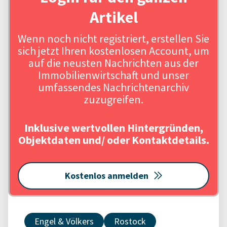
Artikel
Wenn noch nicht registriert, erstellen Sie
sich jetzt Ihren kostenlosen Account, um
auf die neusten Nachrichten aus der
Immobilienwirtschaft und unser
umfassendes Nachrichtenarchiv
zuzugreifen.
Inklusive wertvollen Hintergründen,
Objektdaten und/ oder Kontaktdetails.
Kostenlos anmelden
Engel & Völkers
Rostock