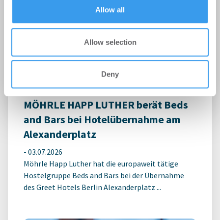
of their services.
Allow all
Schulcampus Eberswalde-Finow
-
07.07.2026
Login für den ganzen Artikel Wenn noch nicht
Allow selection
registriert, erstellen Sie sich jetzt Ihren
kostenlosen Account, um auf die neusten ...
Deny
MÖHRLE HAPP LUTHER berät Beds
and Bars bei Hotelübernahme am
Alexanderplatz
-
03.07.2026
Möhrle Happ Luther hat die europaweit tätige
Hostelgruppe Beds and Bars bei der Übernahme
des Greet Hotels Berlin Alexanderplatz ...