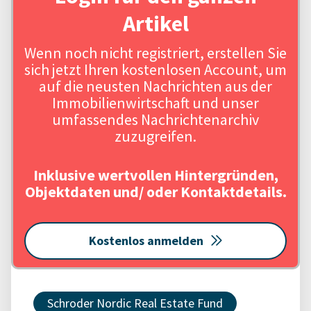
Artikel
Wenn noch nicht registriert, erstellen Sie
sich jetzt Ihren kostenlosen Account, um
auf die neusten Nachrichten aus der
Immobilienwirtschaft und unser
umfassendes Nachrichtenarchiv
zuzugreifen.
Inklusive wertvollen Hintergründen,
Objektdaten und/ oder Kontaktdetails.
Kostenlos anmelden
Schroder Nordic Real Estate Fund