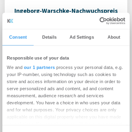
Ingeborg-Warschke-Nachwuchspreis
2026 – Bewerbung bis 2. August
möglich – Bundesbauministerin
Verena Hubertz abermals
Consent
Details
Ad Settings
About
Schirmherrin
-
08.07.2026
Responsible use of your data
Login für den ganzen Artikel Wenn noch nicht
We and
our 1 partners
process your personal data, e.g.
registriert, erstellen Sie sich jetzt Ihren
your IP-number, using technology such as cookies to
kostenlosen Account, um auf die neusten ...
store and access information on your device in order to
serve personalized ads and content, ad and content
measurement, audience research and services
development. You have a choice in who uses your data
and for what purposes. Your privacy choices are only
applicable on this digital property where you have made
your choices. You can change or withdraw your consent
any time from the Cookie Declaration or by clicking on