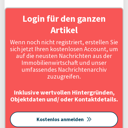
Login für den ganzen
Artikel
Wenn noch nicht registriert, erstellen Sie
sich jetzt Ihren kostenlosen Account, um
auf die neusten Nachrichten aus der
Immobilienwirtschaft und unser
umfassendes Nachrichtenarchiv
zuzugreifen.
Inklusive wertvollen Hintergründen,
Objektdaten und/ oder Kontaktdetails.
Kostenlos anmelden