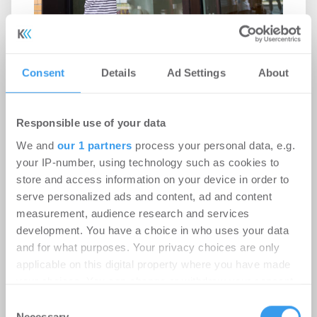
Aus Bürofläche wird Kita: aktives
Consent
Details
Ad Settings
About
Asset Management in der Macherei
München
Responsible use of your data
Healthcare / Pflege | Projekte
-
24.07.2026
We and
our 1 partners
process your personal data, e.g.
your IP-number, using technology such as cookies to
Der gemeinnützige Träger hippo campus eröffnet
store and access information on your device in order to
die erste Kita des Quartiers. ACCUMULATA denkt
serve personalized ads and content, ad and content
Asset Management vom Alltag der ...
measurement, audience research and services
development. You have a choice in who uses your data
and for what purposes. Your privacy choices are only
applicable on this digital property where you have made
your choices. You can change or withdraw your consent
any time from the Cookie Declaration or by clicking on
Consent
the Privacy trigger icon.
Necessary