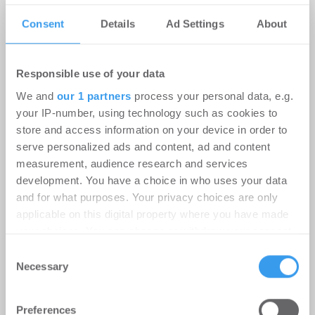
Consent
Details
Ad Settings
About
Responsible use of your data
Roland D. Schleider wird Head of
We and
our 1 partners
process your personal data, e.g.
your IP-number, using technology such as cookies to
Business Development bei Strategis
store and access information on your device in order to
Personalien
-
05.08.2026
serve personalized ads and content, ad and content
measurement, audience research and services
Erweiterung des Beratungsangebots für
development. You have a choice in who uses your data
Eigentümer, Family Offices, Fonds und
and for what purposes. Your privacy choices are only
institutionelle Investoren
applicable on this digital property where you have made
your choices. You can change or withdraw your consent
any time from the Cookie Declaration or by clicking on
Consent
Philipp Westphal verstärkt IPH
the Privacy trigger icon.
Necessary
Selection
Gruppe als Leasing Manager
Find out more about how your personal data is processed
Personalien
-
03.08.2026
Preferences