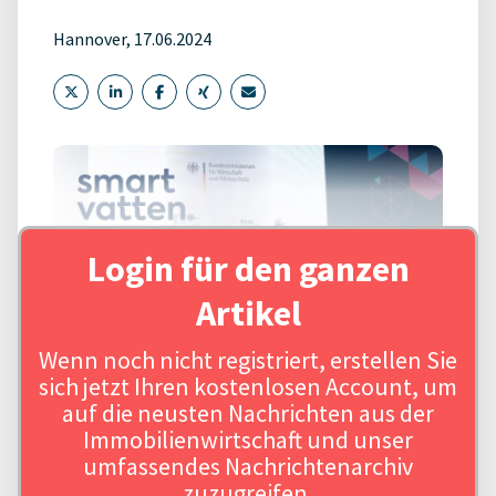
Hannover, 17.06.2024
Login für den ganzen
Artikel
Wenn noch nicht registriert, erstellen Sie
sich jetzt Ihren kostenlosen Account, um
auf die neusten Nachrichten aus der
Immobilienwirtschaft und unser
umfassendes Nachrichtenarchiv
zuzugreifen.