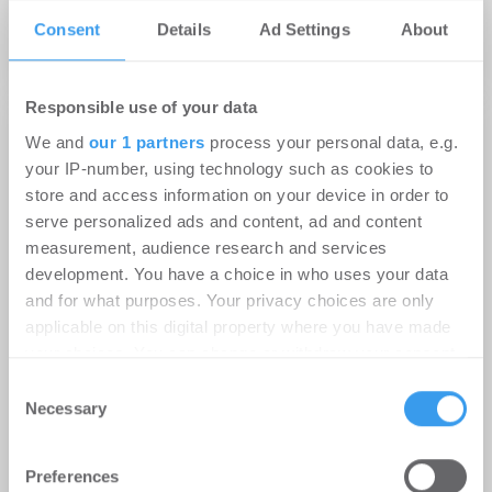
Consent
Details
Ad Settings
About
Responsible use of your data
Das könnte Dich auch
We and
our 1 partners
process your personal data, e.g.
your IP-number, using technology such as cookies to
interessieren
store and access information on your device in order to
serve personalized ads and content, ad and content
measurement, audience research and services
development. You have a choice in who uses your data
and for what purposes. Your privacy choices are only
applicable on this digital property where you have made
your choices. You can change or withdraw your consent
any time from the Cookie Declaration or by clicking on
Consent
the Privacy trigger icon.
Necessary
Selection
Find out more about how your personal data is processed
Preferences
and set your preferences in the
details section
.