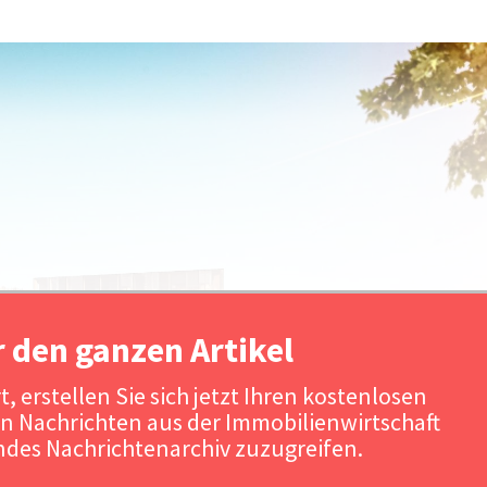
r den ganzen Artikel
, erstellen Sie sich jetzt Ihren kostenlosen
n Nachrichten aus der Immobilienwirtschaft
Quelle: Loomi
des Nachrichtenarchiv zuzugreifen.