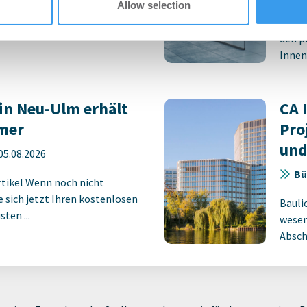
Allow selection
eßt Mietverträge über 3.500
Revit
den p
Innens
in Neu-Ulm erhält
CA 
mer
Pro
und
05.08.2026
Bü
rtikel Wenn noch nicht
ie sich jetzt Ihren kostenlosen
Bauli
ten ...
wesen
Absch