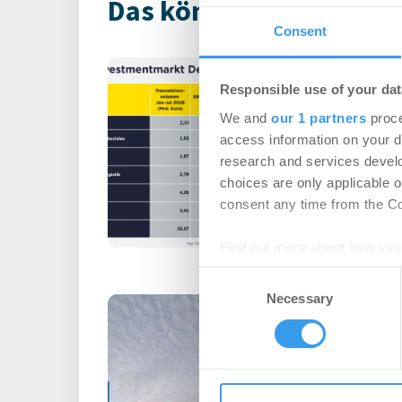
Das könnte Dich auch i
Consent
Immobilienin
Responsible use of your dat
Deutschland – 
We and
our 1 partners
proce
Büro | Märkte
-
06.0
access information on your d
research and services devel
Login für den ganzen A
choices are only applicable 
registriert, erstellen S
consent any time from the Coo
Account, um auf die neus
Find out more about how your
Consent
We use cookies to personalis
Necessary
Selection
Büromieter ve
information about your use of
expandieren im
other information that you’ve
Technologiepa
Büro | Deals Miete