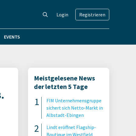
Login
Registrieren
EVENTS
Meistgelesene News
der letzten 5 Tage
.
FIM Unternehmensgruppe
sichert sich Netto-Markt in
Albstadt-Ebingen
Lindt eröffnet Flagship-
Boutique im Westfield