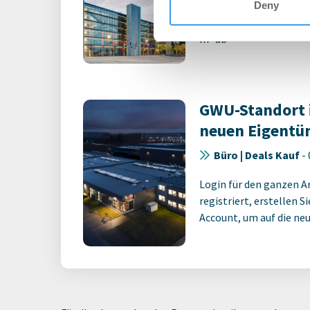
Deny
Union Investment schli
m² ab
GWU-Standort 
neuen Eigentü
Büro | Deals Kauf
-
Login für den ganzen A
registriert, erstellen S
Account, um auf die neus