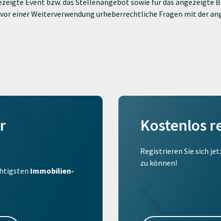
zeigte Event bzw. das Stellenangebot sowie für das angezeigte Bi
ie vor einer Weiterverwendung urheberrechtliche Fragen mit der a
r
Kostenlos r
Registrieren Sie sich je
zu können!
ichtigsten
Immobilien-