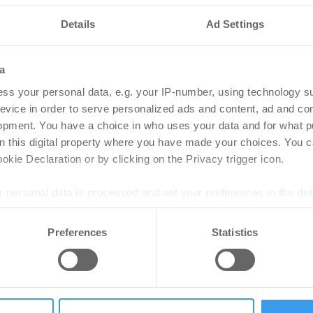
nteressieren
Details
Ad Settings
vestmentmarkt
Amp
a
August 2026
gew
ss your personal data, e.g. your IP-number, using technology s
SK
8.2026
evice in order to serve personalized ads and content, ad and c
Bü
opment. You have a choice in who uses your data and for what p
rtikel Wenn noch nicht
on this digital property where you have made your choices. You 
ie sich jetzt Ihren kostenlosen
Login
kie Declaration or by clicking on the Privacy trigger icon.
ten ...
regist
Accoun
 personal data is processed and set your preferences in the
det
e content and ads, to provide social media features and to analy
Preferences
Statistics
rlängern und
HWS
 our site with our social media, advertising and analytics partn
 Stuttgarter
pla
 provided to them or that they’ve collected from your use of their
rk STEP
Neu
-
06.08.2026
Bü