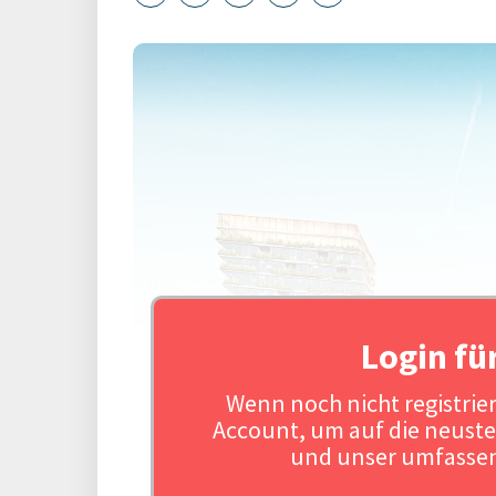
Login fü
Wenn noch nicht registriert
Account, um auf die neuste
und unser umfassen