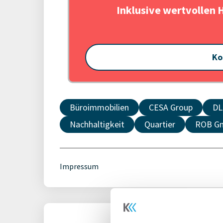
Inklusive wertvollen 
Ko
Büroimmobilien
CESA Group
DL
Nachhaltigkeit
Quartier
ROB G
Impressum