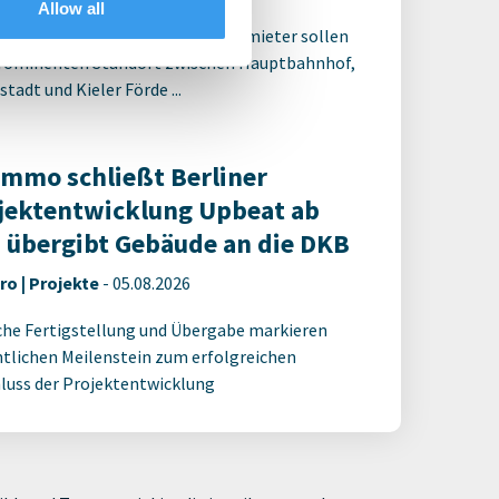
Allow all
alisierung und ein weiterer Ankermieter sollen
rominenten Standort zwischen Hauptbahnhof,
tadt und Kieler Förde ...
Immo schließt Berliner
jektentwicklung Upbeat ab
 übergibt Gebäude an die DKB
ro | Projekte
-
05.08.2026
che Fertigstellung und Übergabe markieren
tlichen Meilenstein zum erfolgreichen
luss der Projektentwicklung