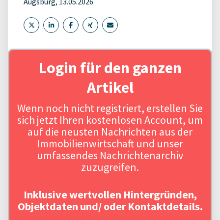
Augsburg, 13.05.2026
Login für den ganzen
Artikel
Wenn noch nicht registriert, erstellen Sie
sich jetzt Ihren kostenlosen Account, um
auf die neusten Nachrichten aus der
Immobilienwirtschaft und unser
umfassendes Nachrichtenarchiv
zuzugreifen.
Inklusive wertvollen Hintergründen,
Objektdaten und/ oder Kontaktdetails.