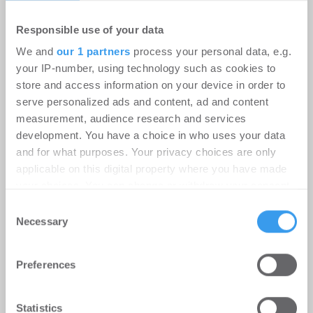
Responsible use of your data
We and
our 1 partners
process your personal data, e.g.
your IP-number, using technology such as cookies to
store and access information on your device in order to
serve personalized ads and content, ad and content
measurement, audience research and services
Instone Group: Starker operativer
development. You have a choice in who uses your data
Cashflow in H1; geopolitische
and for what purposes. Your privacy choices are only
Unsicherheitsfaktoren dämpfen die
applicable on this digital property where you have made
your choices. You can change or withdraw your consent
Nachfrageerholung
any time from the Cookie Declaration or by clicking on
Consent
Unternehmen
-
06.08.2026
the Privacy trigger icon.
Necessary
Selection
Login für den ganzen Artikel Wenn noch nicht
Find out more about how your personal data is processed
registriert, erstellen Sie sich jetzt Ihren
Preferences
and set your preferences in the
details section
.
kostenlosen Account, um auf die neusten ...
We use cookies to personalise content and ads, to
Statistics