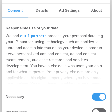
Consent
Details
Ad Settings
About
Responsible use of your data
FUSION COLOGNE:
We and
our 1 partners
process your personal data, e.g.
ThielemannGroup investiert in
your IP-number, using technology such as cookies to
Logistik-Campus für RECHT Logistik
store and access information on your device in order to
Gruppe in Köln
serve personalized ads and content, ad and content
measurement, audience research and services
Logistik
-
07.08.2026
development. You have a choice in who uses your data
and for what purposes. Your privacy choices are only
Startsignal für das Bauprojekt der
applicable on this digital property where you have made
ThielemannGroup im Quartier FUSION COLOGNE
your choices. You can change or withdraw your consent
der Häfen und Güterverkehr Köln AG (HGK) direkt
any time from the Cookie Declaration or by clicking on
Consent
am ...
the Privacy trigger icon.
Necessary
Selection
Find out more about how your personal data is processed