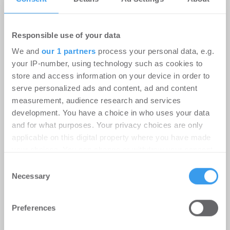
Responsible use of your data
We and
our 1 partners
process your personal data, e.g.
your IP-number, using technology such as cookies to
store and access information on your device in order to
Ditenso wird Partner von Planon für
serve personalized ads and content, ad and content
die DACH-Region
measurement, audience research and services
development. You have a choice in who uses your data
PropTech
-
16.07.2026
and for what purposes. Your privacy choices are only
Gemeinsamer Fokus auf die Digitalisierung von
applicable on this digital property where you have made
Corporate Real Estate und Facility Management
your choices. You can change or withdraw your consent
any time from the Cookie Declaration or by clicking on
Consent
the Privacy trigger icon.
Necessary
Selection
Find out more about how your personal data is processed
Preferences
and set your preferences in the
details section
.