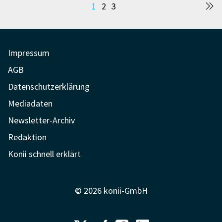
Seitennummerierung
1
2
3
der
Beiträge
Impressum
AGB
Datenschutzerklärung
Mediadaten
Newsletter-Archiv
Redaktion
Konii schnell erklärt
© 2026 konii-GmbH