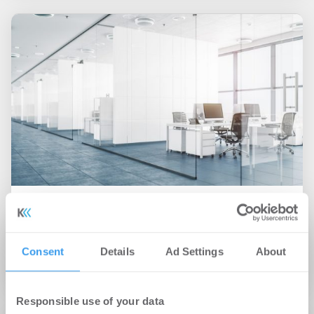
06.04.2022
Barings veräußert Teil des LEO Business
Campus in Stuttgart
Consent
Details
Ad Settings
About
Büro
Responsible use of your data