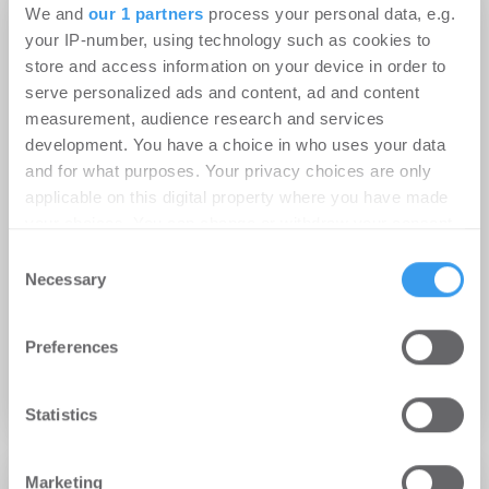
We and
our 1 partners
process your personal data, e.g.
your IP-number, using technology such as cookies to
store and access information on your device in order to
serve personalized ads and content, ad and content
measurement, audience research and services
development. You have a choice in who uses your data
and for what purposes. Your privacy choices are only
applicable on this digital property where you have made
your choices. You can change or withdraw your consent
any time from the Cookie Declaration or by clicking on
Consent
the Privacy trigger icon.
Necessary
Selection
30.03.2022
Find out more about how your personal data is processed
Savills verwaltet für Barings rund 19.000 m²
Preferences
and set your preferences in the
details section
.
auf dem leo Business Campus Stuttgart
Property Management
We use cookies to personalise content and ads, to
Statistics
provide social media features and to analyse our traffic.
We also share information about your use of our site with
Marketing
our social media, advertising and analytics partners who