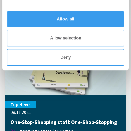
may combine it with other information that you’ve
Handel
provided to them or that they’ve collected from your use
of their services.
Allow all
Allow selection
Deny
Top News
08.11.2021
One-Stop-Shopping statt One-Shop-Stopping