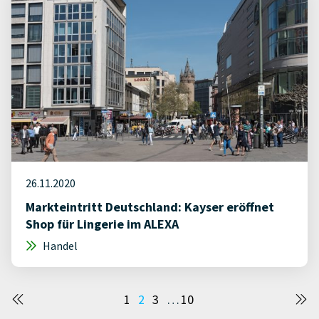
26.11.2020
Markteintritt Deutschland: Kayser eröffnet
Shop für Lingerie im ALEXA
Handel
Seitennummerierung
1
2
3
…
10