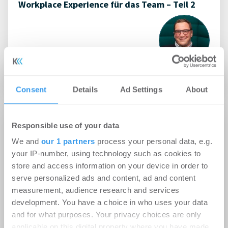
Workplace Experience für das Team – Teil 2
Blog by
Crem Solutions GmbH & Co. KG
Consent
Details
Ad Settings
About
Responsible use of your data
We and
our 1 partners
process your personal data, e.g.
your IP-number, using technology such as cookies to
store and access information on your device in order to
serve personalized ads and content, ad and content
measurement, audience research and services
development. You have a choice in who uses your data
and for what purposes. Your privacy choices are only
applicable on this digital property where you have made