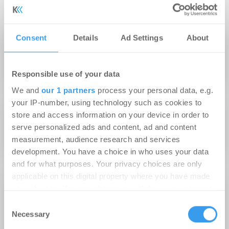
Consent
Details
Ad Settings
About
07.08.2014
Mehr Durchblick bei Smart Home-Lösungen
Responsible use of your data
We and
our 1 partners
process your personal data, e.g.
your IP-number, using technology such as cookies to
store and access information on your device in order to
23.06.2014
serve personalized ads and content, ad and content
Vernetztes Wohnen ist mehr als Technik!
measurement, audience research and services
development. You have a choice in who uses your data
and for what purposes. Your privacy choices are only
applicable on this digital property where you have made
20.05.2014
your choices. You can change or withdraw your consent
any time from the Cookie Declaration or by clicking on
Eventreihe „Mehr Durchblick bei Smart Home-
Consent
the Privacy trigger icon.
Necessary
Lösungen“ startet mit digitalSTROM
Selection