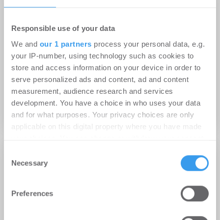
Responsible use of your data
We and
our 1 partners
process your personal data, e.g.
your IP-number, using technology such as cookies to
store and access information on your device in order to
22.06.2022
serve personalized ads and content, ad and content
measurement, audience research and services
Immobilienunternehmen IMMOVATION AG lädt
development. You have a choice in who uses your data
Himmelsstürmer zur documenta ein
and for what purposes. Your privacy choices are only
applicable on this digital property where you have made
your choices. You can change or withdraw your consent
any time from the Cookie Declaration or by clicking on
Consent
the Privacy trigger icon.
Necessary
Selection
Find out more about how your personal data is processed
Preferences
and set your preferences in the
details section
.