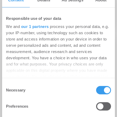
Bürofläche im Quartier am Zeughaus in
Hamburg
Responsible use of your data
Büro
We and
our 1 partners
process your personal data, e.g.
your IP-number, using technology such as cookies to
store and access information on your device in order to
serve personalized ads and content, ad and content
measurement, audience research and services
development. You have a choice in who uses your data
and for what purposes. Your privacy choices are only
applicable on this digital property where you have made
your choices. You can change or withdraw your consent
any time from the Cookie Declaration or by clicking on
Consent
the Privacy trigger icon.
Necessary
Selection
Find out more about how your personal data is processed
Preferences
and set your preferences in the
details section
.
27.05.2019