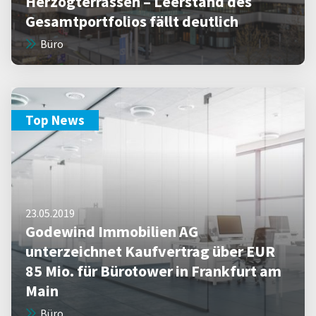
Herzogterrassen – Leerstand des
Gesamtportfolios fällt deutlich
Büro
Top News
23.05.2019
Godewind Immobilien AG
unterzeichnet Kaufvertrag über EUR
85 Mio. für Bürotower in Frankfurt am
Main
Büro